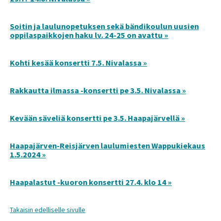
Soitin ja laulunopetuksen sekä bändikoulun uusien
oppilaspaikkojen haku lv. 24-25 on avattu »
Kohti kesää konsertti 7.5. Nivalassa »
Rakkautta ilmassa -konsertti pe 3.5. Nivalassa »
Kevään säveliä konsertti pe 3.5. Haapajärvellä »
Haapajärven-Reisjärven laulumiesten Wappukiekaus
1.5.2024 »
Haapalastut -kuoron konsertti 27.4. klo 14 »
Takaisin edelliselle sivulle