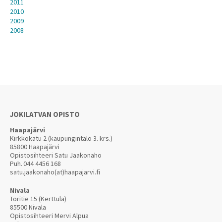
2011
2010
2009
2008
JOKILATVAN OPISTO
Haapajärvi
Kirkkokatu 2 (kaupungintalo 3. krs.)
85800 Haapajärvi
Opistosihteeri Satu Jaakonaho
Puh.
044 4456 168
satu.jaakonaho(at)haapajarvi.fi
Nivala
Toritie 15 (Kerttula)
85500 Nivala
Opistosihteeri Mervi Alpua