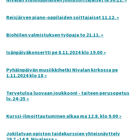
Reisjärven piano-oppilaiden soittajaiset 11.12. »
Biohiilen valmistuksen työpaja to 21.11. »
Isänpäiväkonsertti pe 8.11.2024 klo 19.00 »
Pyhäinpäivän musiikkihetki Nivalan kirkossa pe
1.11.2024 klo 18 »
Tervetuloa luovaan joukkoon! - taiteen perusopetus
lv. 24-25 »
Kurssi-ilmoittautuminen alkaa ma 12.8. klo 9.00 »
Jokilatvan opiston taidekurssien yhteisnäyttely
29.7.-14.8. Nivalassa »