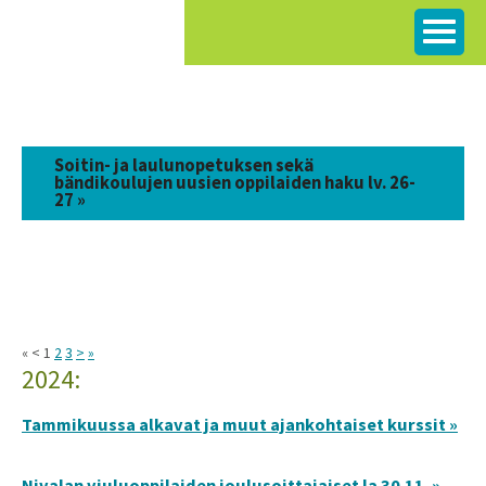
Siirry
sisältöön
Soitin- ja laulunopetuksen sekä
bändikoulujen uusien oppilaiden haku lv. 26-
27 »
« < 1
2
3
>
»
2024:
Tammikuussa alkavat ja muut ajankohtaiset kurssit »
Nivalan viuluoppilaiden joulusoittajaiset la 30.11. »