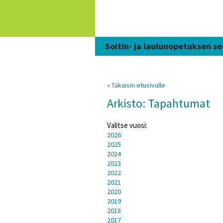
Siirry
sisältöön
Soitin- ja laulunopetuksen se
« Takaisin etusivulle
Arkisto: Tapahtumat
Valitse vuosi:
2026
2025
2024
2023
2022
2021
2020
2019
2018
2017