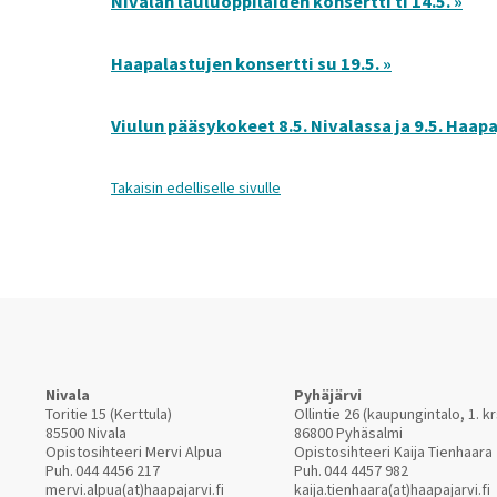
Nivalan lauluoppilaiden konsertti ti 14.5. »
Haapalastujen konsertti su 19.5. »
Viulun pääsykokeet 8.5. Nivalassa ja 9.5. Haapa
Takaisin edelliselle sivulle
Nivala
Pyhäjärvi
Toritie 15 (Kerttula)
Ollintie 26 (kaupungintalo, 1. kr
85500 Nivala
86800 Pyhäsalmi
Opistosihteeri Mervi Alpua
Opistosihteeri Kaija Tienhaara
Puh.
044 4456 217
Puh.
044 4457 982
mervi.alpua(at)haapajarvi.fi
kaija.tienhaara(at)haapajarvi.fi