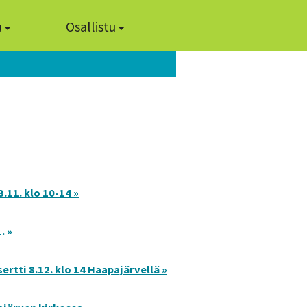
u
Osallistu
.11. klo 10-14 »
. »
rtti 8.12. klo 14 Haapajärvellä »