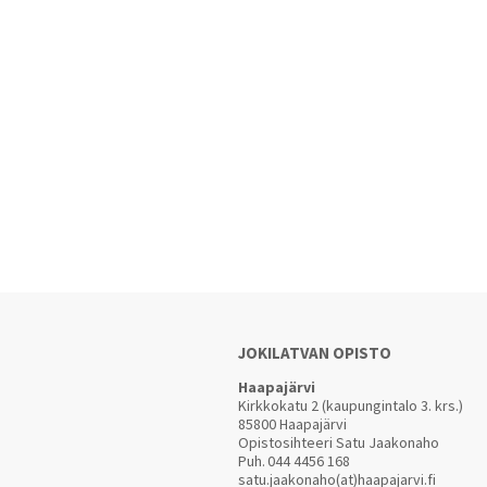
JOKILATVAN OPISTO
Haapajärvi
Kirkkokatu 2 (kaupungintalo 3. krs.)
85800 Haapajärvi
Opistosihteeri Satu Jaakonaho
Puh.
044 4456 168
satu.jaakonaho(at)haapajarvi.fi