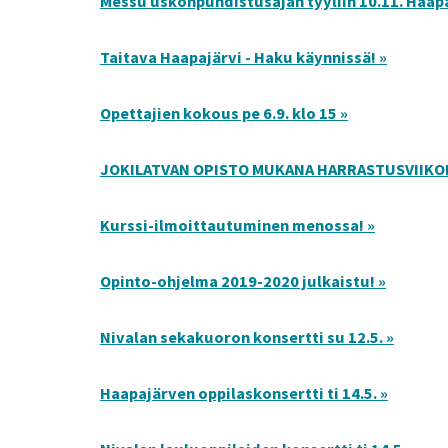
Messu uskonpuhdistusajan tyyliin 10.11. Haap
Taitava Haapajärvi - Haku käynnissä! »
Opettajien kokous pe 6.9. klo 15 »
JOKILATVAN OPISTO MUKANA HARRASTUSVIIKOL
Kurssi-ilmoittautuminen menossa! »
Opinto-ohjelma 2019-2020 julkaistu! »
Nivalan sekakuoron konsertti su 12.5. »
Haapajärven oppilaskonsertti ti 14.5. »