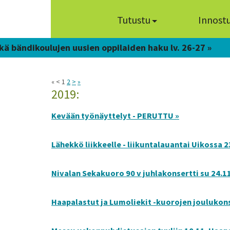
Tutustu
Innost
kä bändikoulujen uusien oppilaiden haku lv. 26-27 »
« < 1
2
>
»
2019:
Kevään työnäyttelyt - PERUTTU »
Lähekkö liikkeelle - liikuntalauantai Uikossa 23
Nivalan Sekakuoro 90 v juhlakonsertti su 24.11
Haapalastut ja Lumoliekit -kuorojen joulukonse