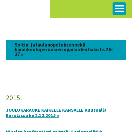
Siirry
sisältöön
Soitin- ja laulunopetuksen sekä
bändikoulujen uusien oppilaiden haku lv. 26-
27 »
2015:
JOULUKARAOKE KAIKELLE KANSALLE Kuusaalla
Eurolassa ke 2.12.2015 »
Nivalan kesäteatteri esittää: Kuningasjätkä