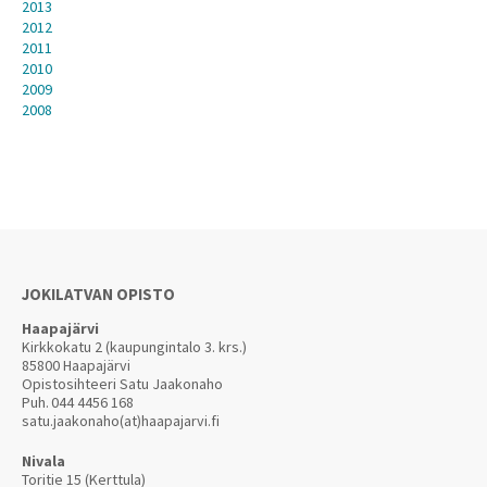
2013
2012
2011
2010
2009
2008
JOKILATVAN OPISTO
Haapajärvi
Kirkkokatu 2 (kaupungintalo 3. krs.)
85800 Haapajärvi
Opistosihteeri Satu Jaakonaho
Puh.
044 4456 168
satu.jaakonaho(at)haapajarvi.fi
Nivala
Toritie 15 (Kerttula)