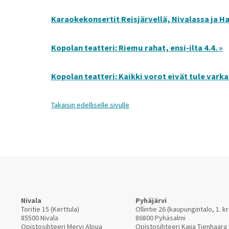
Karaokekonsertit Reisjärvellä, Nivalassa ja Ha
Kopolan teatteri: Riemu rahat, ensi-ilta 4.4. »
Kopolan teatteri: Kaikki vorot eivät tule varkais
Takaisin edelliselle sivulle
Nivala
Pyhäjärvi
Toritie 15 (Kerttula)
Ollintie 26 (kaupungintalo, 1. kr
85500 Nivala
86800 Pyhäsalmi
Opistosihteeri Mervi Alpua
Opistosihteeri Kaija Tienhaara