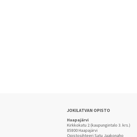
JOKILATVAN OPISTO
Haapajärvi
Kirkkokatu 2 (kaupungintalo 3. krs.)
85800 Haapajärvi
Opistosihteeri Satu Jaakonaho