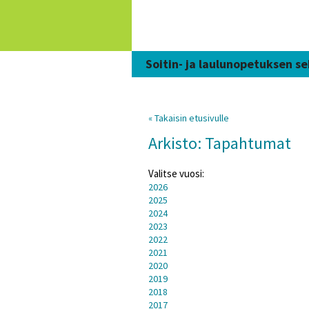
Siirry
sisältöön
Soitin- ja laulunopetuksen se
« Takaisin etusivulle
Arkisto: Tapahtumat
Valitse vuosi:
2026
2025
2024
2023
2022
2021
2020
2019
2018
2017