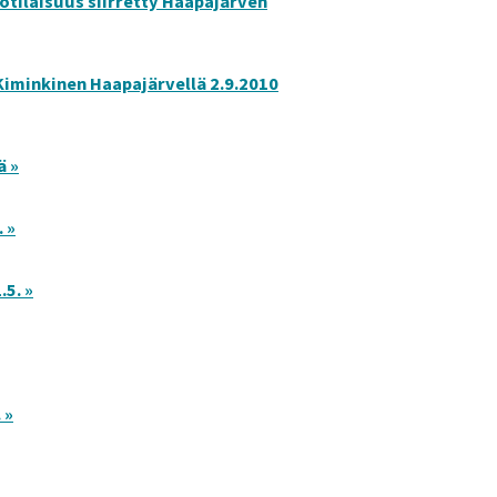
otilaisuus siirretty Haapajärven
Kiminkinen Haapajärvellä 2.9.2010
ä »
 »
5. »
 »