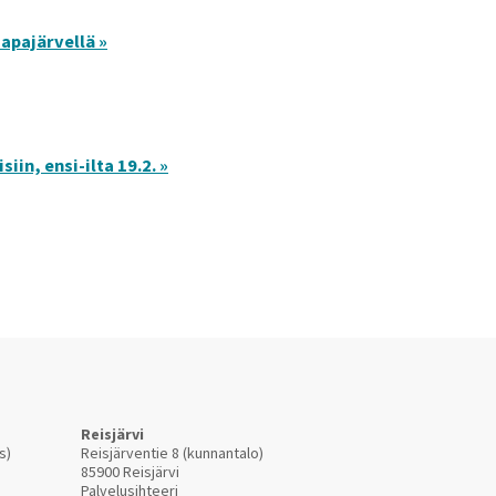
apajärvellä »
iin, ensi-ilta 19.2. »
Reisjärvi
s)
Reisjärventie 8 (kunnantalo)
85900 Reisjärvi
Palvelusihteeri