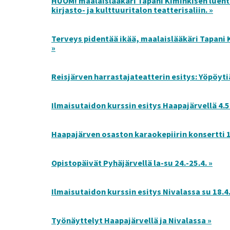
HUOM! maalaislääkäri Tapani Kiminkisen luent
kirjasto- ja kulttuuritalon teatterisaliin. »
Terveys pidentää ikää, maalaislääkäri Tapani 
»
Reisjärven harrastajateatterin esitys: Yöpöyti
Ilmaisutaidon kurssin esitys Haapajärvellä 4.5.
Haapajärven osaston karaokepiirin konsertti 1.
Opistopäivät Pyhäjärvellä la-su 24.-25.4. »
Ilmaisutaidon kurssin esitys Nivalassa su 18.4.
Työnäyttelyt Haapajärvellä ja Nivalassa »