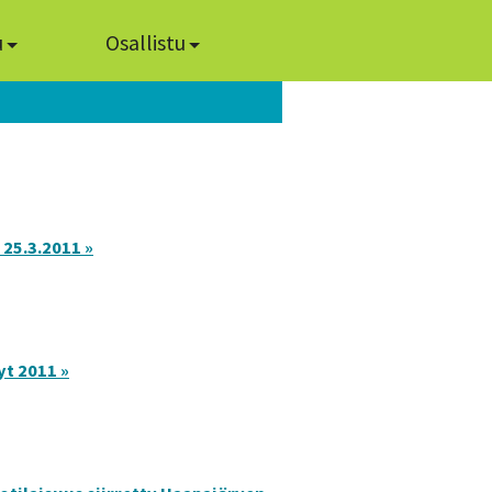
u
Osallistu
 25.3.2011 »
yt 2011 »