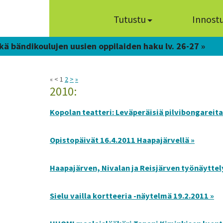
Tutustu
Innost
kä bändikoulujen uusien oppilaiden haku lv. 26-27 »
« < 1
2
>
»
2010:
Kopolan teatteri: Leväperäisiä pilvibongareita
Opistopäivät 16.4.2011 Haapajärvellä »
Haapajärven, Nivalan ja Reisjärven työnäyttel
Sielu vailla kortteeria -näytelmä 19.2.2011 »