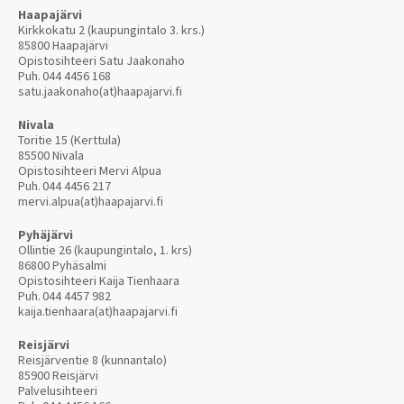
Haapajärvi
Kirkkokatu 2 (kaupungintalo 3. krs.)
85800 Haapajärvi
Opistosihteeri Satu Jaakonaho
Puh.
044 4456 168
satu.jaakonaho(at)haapajarvi.fi
Nivala
Toritie 15 (Kerttula)
85500 Nivala
Opistosihteeri Mervi Alpua
Puh.
044 4456 217
mervi.alpua(at)haapajarvi.fi
Pyhäjärvi
Ollintie 26 (kaupungintalo, 1. krs)
86800 Pyhäsalmi
Opistosihteeri Kaija Tienhaara
Puh.
044 4457 982
kaija.tienhaara(at)haapajarvi.fi
Reisjärvi
Reisjärventie 8 (kunnantalo)
85900 Reisjärvi
Palvelusihteeri