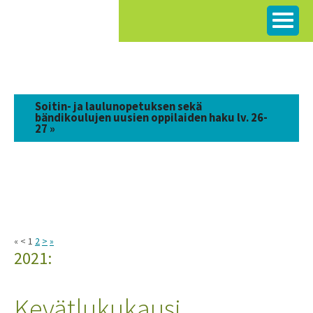
Siirry
sisältöön
Soitin- ja laulunopetuksen sekä
bändikoulujen uusien oppilaiden haku lv. 26-
27 »
« < 1
2
>
»
2021:
Kevätlukukausi