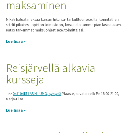
maksaminen
Mikäli haluat maksaa kurssisi liikunta- tai kulttuurisetelillä, toimitathan
setelit pikaisesti opiston toimistoon, koska aloitamme pian laskutuksen.
Katso tarkemmat maksuohjeet setelitoimittajasi...
Lue lisää »
Reisjärvellä alkavia
kursseja
>>
04110415 LASIN LUMO, syksy
Yläaste, kuvataide lk Pe 18.00-21.00,
Marja-Liisa...
Lue lisää »