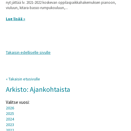
nyt jättää lv. 2021-2022 koskevan oppilaspaikkahakemuksen pianoon,
viuluun, kitara-basso-rumpukouluun,...
Lue lisää »
Takaisin edelliselle sivulle
« Takaisin etusivulle
Arkisto: Ajankohtaista
Valitse vuosi:
2026
2025
2024
2023
2022