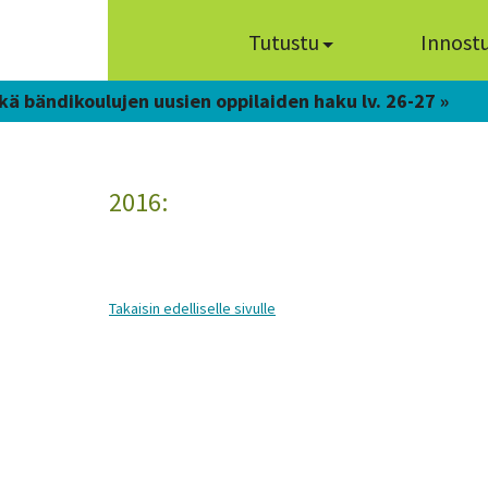
Tutustu
Innost
kä bändikoulujen uusien oppilaiden haku lv. 26-27 »
2016:
Takaisin edelliselle sivulle