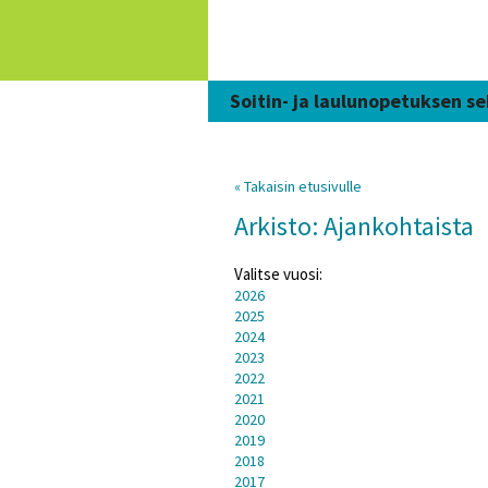
Siirry
sisältöön
Soitin- ja laulunopetuksen se
« Takaisin etusivulle
Arkisto: Ajankohtaista
Valitse vuosi:
2026
2025
2024
2023
2022
2021
2020
2019
2018
2017