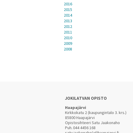
2016
2015
2014
2013
2012
2011
2010
2009
2008
JOKILATVAN OPISTO
Haapajärvi
Kirkkokatu 2 (kaupungintalo 3. krs.)
85800 Haapajärvi
Opistosihteeri Satu Jaakonaho
Puh.
044 4456 168
satu.jaakonaho(at)haapajarvi.fi