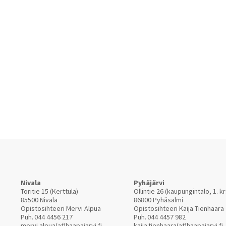
Nivala
Pyhäjärvi
Toritie 15 (Kerttula)
Ollintie 26 (kaupungintalo, 1. kr
85500 Nivala
86800 Pyhäsalmi
Opistosihteeri Mervi Alpua
Opistosihteeri Kaija Tienhaara
Puh.
044 4456 217
Puh.
044 4457 982
mervi.alpua(at)haapajarvi.fi
kaija.tienhaara(at)haapajarvi.fi