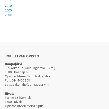
2011
2010
2009
2008
JOKILATVAN OPISTO
Haapajärvi
Kirkkokatu 2 (kaupungintalo 3. krs.)
85800 Haapajärvi
Opistosihteeri Satu Jaakonaho
Puh.
044 4456 168
satu.jaakonaho(at)haapajarvi.fi
Nivala
Toritie 15 (Kerttula)
85500 Nivala
Opistosihteeri Mervi Alpua