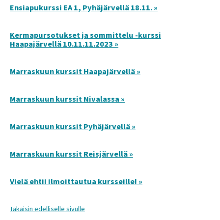
Ensiapukurssi EA 1, Pyhäjärvellä 18.11. »
Kermapursotukset ja sommittelu -kurssi
Haapajärvellä 10.11.11.2023 »
Marraskuun kurssit Haapajärvellä »
Marraskuun kurssit Nivalassa »
Marraskuun kurssit Pyhäjärvellä »
Marraskuun kurssit Reisjärvellä »
Vielä ehtii ilmoittautua kursseille! »
Takaisin edelliselle sivulle