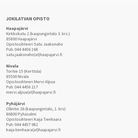
JOKILATVAN OPISTO
Haapajärvi
Kirkkokatu 2 (kaupungintalo 3. krs.)
85800 Haapajärvi
Opistosihteeri Satu Jaakonaho
Puh.
044 4456 168
satu.jaakonaho(at)haapajarvi.fi
Nivala
Toritie 15 (Kerttula)
85500 Nivala
Opistosihteeri Mervi Alpua
Puh.
044 4456 217
mervi.alpua(at)haapajarvi.fi
Pyhäjärvi
Ollintie 26 (kaupungintalo, 1. krs)
86800 Pyhäsalmi
Opistosihteeri Kaija Tienhaara
Puh.
044 4457 982
kaija.tienhaara(at)haapajarvi.fi