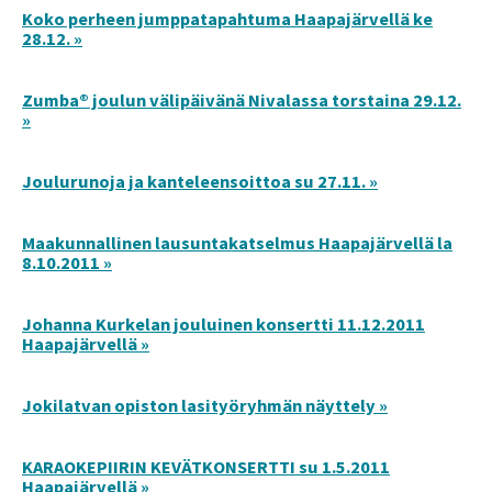
Koko perheen jumppatapahtuma Haapajärvellä ke
28.12. »
Zumba® joulun välipäivänä Nivalassa torstaina 29.12.
»
Joulurunoja ja kanteleensoittoa su 27.11. »
Maakunnallinen lausuntakatselmus Haapajärvellä la
8.10.2011 »
Johanna Kurkelan jouluinen konsertti 11.12.2011
Haapajärvellä »
Jokilatvan opiston lasityöryhmän näyttely »
KARAOKEPIIRIN KEVÄTKONSERTTI su 1.5.2011
Haapajärvellä »