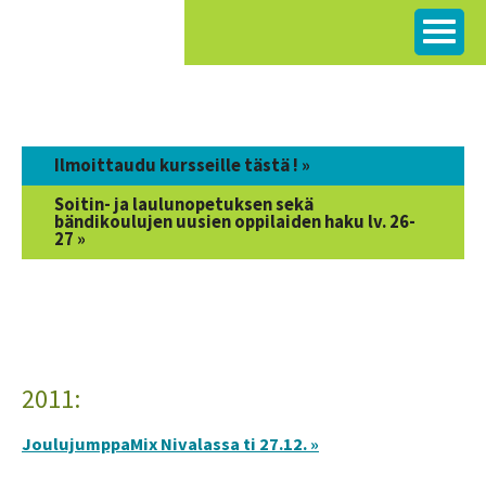
Siirry
sisältöön
Ilmoittaudu kursseille tästä ! »
Soitin- ja laulunopetuksen sekä
bändikoulujen uusien oppilaiden haku lv. 26-
27 »
2011:
JoulujumppaMix Nivalassa ti 27.12. »