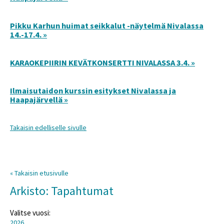
Pikku Karhun huimat seikkalut -näytelmä Nivalassa
14.-17.4. »
KARAOKEPIIRIN KEVÄTKONSERTTI NIVALASSA 3.4. »
Ilmaisutaidon kurssin esitykset Nivalassa ja
Haapajärvellä »
Takaisin edelliselle sivulle
« Takaisin etusivulle
Arkisto: Tapahtumat
Valitse vuosi:
2026