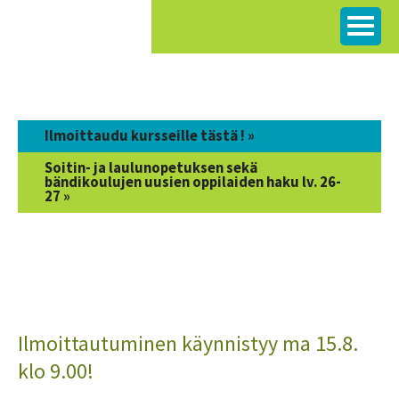
Siirry
sisältöön
Ilmoittaudu kursseille tästä ! »
Soitin- ja laulunopetuksen sekä
bändikoulujen uusien oppilaiden haku lv. 26-
27 »
Ilmoittautuminen käynnistyy ma 15.8.
klo 9.00!