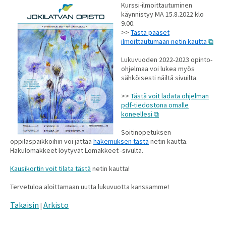
Kurssi-ilmoittautuminen
käynnistyy MA 15.8.2022 klo
9.00.
>>
Tästä pääset
ilmoittautumaan netin kautta
Lukuvuoden 2022-2023 opinto-
ohjelmaa voi lukea myös
sähköisesti näiltä sivuilta.
>>
Tästä voit ladata ohjelman
pdf-tiedostona omalle
koneellesi
Soitinopetuksen
oppilaspaikkoihin voi jättää
hakemuksen tästä
netin kautta.
Hakulomakkeet löytyvät Lomakkeet -sivulta.
Kausikortin voit tilata tästä
netin kautta!
Tervetuloa aloittamaan uutta lukuvuotta kanssamme!
Takaisin
Arkisto
|