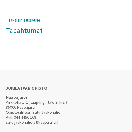
« Takaisin etusivulle
Tapahtumat
JOKILATVAN OPISTO
Haapajärvi
Kirkkokatu 2 (kaupungintalo 3. krs.)
85800 Haapajärvi
Opistosihteeri Satu Jaakonaho
Puh.
044 4456 168
satu.jaakonaho(at)haapajarvi.fi