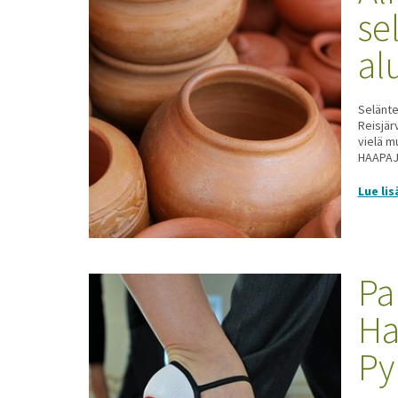
se
al
Selänte
Reisjär
vielä m
HAAPAJÄ
Lue lis
Pa
Ha
Py