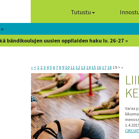
Tutustu
Innost
 »
kä bändikoulujen uusien oppilaiden haku lv. 26-27 »
«
<
1
2
3
4
5
6
7
8
9
10
11
12
13
14
15
16
17
18
19 > »
LI
KE
Varaa p
liikunn
menossa
1.4.201
CIRCUIT