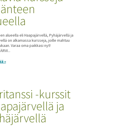
länteen
ueella
en alueella eli Haapajärvellä, Pyhäjärvellä ja
vellä on alkamassa kursseja, joille mahtuu
ukaan. Varaa oma paikkasi nyt!
RVI...
ää »
ritanssi -kurssit
apajärvellä ja
häjärvellä