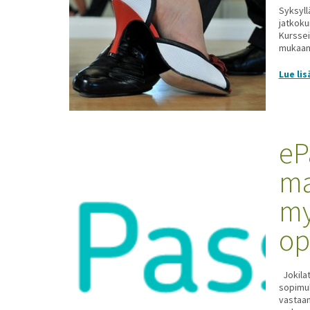
Syksyll
jatkoku
Kurssei
mukaan.
Lue lis
eP
ma
my
op
Jokilat
sopimu
vastaan