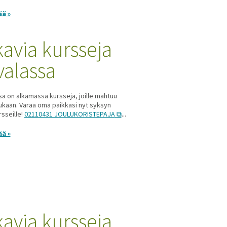
ää »
kavia kursseja
valassa
sa on alkamassa kursseja, joille mahtuu
ukaan. Varaa oma paikkasi nyt syksyn
rsseille!
02110431 JOULUKORISTEPAJA
...
ää »
kavia kursseja