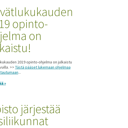
vätlukukauden
19 opinto-
jelma on
lkaistu!
kukauden 2019 opinto-ohjelma on julkaistu
ivuilla. >>
Tästä pääset lukemaan ohjelmaa
ittautumaan
...
ää »
isto järjestää
siliikunnat