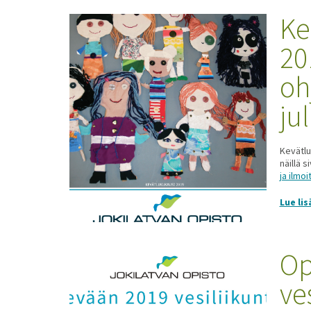
Ke
20
oh
ju
Kevätlu
näillä s
ja ilmo
Lue lis
Op
ve