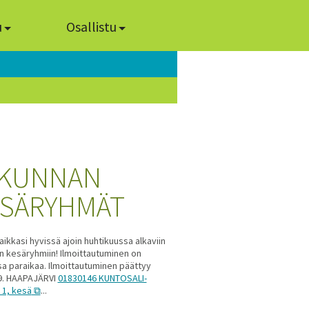
u
Osallistu
IKUNNAN
SÄRYHMÄT
aikkasi hyvissä ajoin huhtikuussa alkaviin
an kesäryhmiin! Ilmoittautuminen on
 paraikaa. Ilmoittautuminen päättyy
9. HAAPAJÄRVI
01830146 KUNTOSALI-
 1, kesä
...