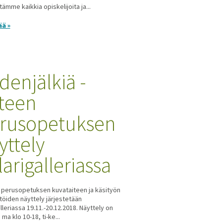
itämme kaikkia opiskelijoita ja...
ää »
denjälkiä -
iteen
rusopetuksen
yttely
larigalleriassa
 perusopetuksen kuvataiteen ja käsityön
töiden näyttely järjestetään
alleriassa 19.11.-20.12.2018. Näyttely on
ma klo 10-18, ti-ke...