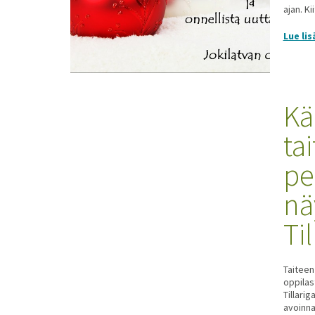
ajan. Ki
Lue lis
Kä
ta
pe
nä
Til
Taiteen
oppilas
Tillarig
avoinna 