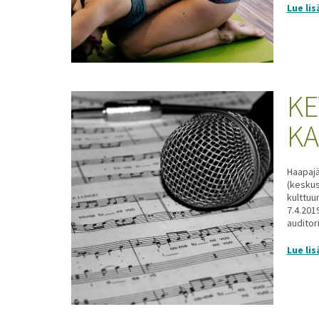
Lue lis
KE
KA
Haapajär
(keskus
kulttuu
7.4.201
auditori
Lue lis