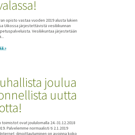
valassa!
van opisto vastaa vuoden 2019 alusta lukien
sa Uikossa järjestettävistä vesiliikunnan
etuspalveluista. Vesiliikuntaa järjestetään
...
ää »
uhallista joulua
 onnellista uutta
otta!
 toimistot ovat joululomalla 24.-31.12.2018
2019. Palvelemme normaalisti ti 2.1.2019
 Internet -ilmoittautuminen on avoinna koko