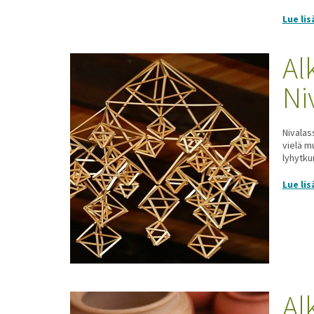
Lue lis
Al
Ni
Nivalas
vielä m
lyhytku
Lue lis
Al