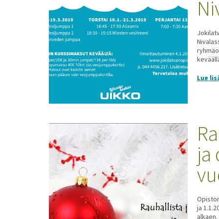
Ni
Jokilat
Nivalas
ryhmäop
keväällä
Lue lis
Ra
ja
vu
Opiston
ja 1.1.
alkaen.