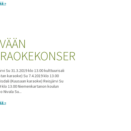
ää »
VÄÄN
RAOKEKONSERTIT
vi Su 31.3.2019 klo 13.00 kulttuurisali
tan karaoke) Su 7.4.2019 klo 13.00
risdali (Kuusaan karaoke) Reisjärvi Su
9 klo 13.00 Niemenkartanon koulun
o Nivala Su...
ää »