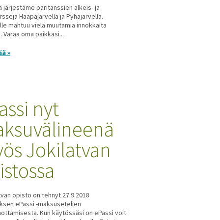
ä järjestäme paritanssien alkeis- ja
rsseja Haapajärvellä ja Pyhäjärvellä.
lle mahtuu vielä muutamia innokkaita
 Varaa oma paikkasi...
ää »
assi nyt
ksuvälineenä
ös Jokilatvan
istossa
van opisto on tehnyt 27.9.2018
ksen ePassi -maksusetelien
ottamisesta. Kun käytössäsi on ePassi voit