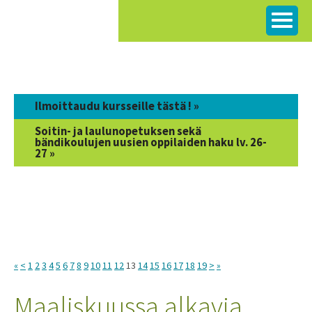
Siirry
sisältöön
Ilmoittaudu kursseille tästä ! »
Soitin- ja laulunopetuksen sekä
bändikoulujen uusien oppilaiden haku lv. 26-
27 »
«
<
1
2
3
4
5
6
7
8
9
10
11
12
13
14
15
16
17
18
19
>
»
Maaliskuussa alkavia