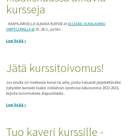
kursseja
HAAPAJÄRVELLÄ ALKAVIA KURSSEJA
01110431 OLKALAUKKU
OMPELEMALLA
25.-26.2., pe klo...
Lue lisää »
Jätä kurssitoivomus!
Jos sinulla on mielessäsi kurssi tai aihe, jonka haluaisit järjestettäväksi
nykyisten kurssien lisäksi Jokilatvan opistossa lukuvuonna 2022-2023,
kirjoita toivomuksesi alapuolisesta...
Lue lisää »
Tuo kaveri kurssille -