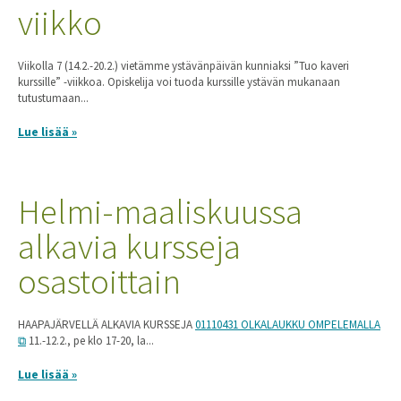
viikko
Viikolla 7 (14.2.-20.2.) vietämme ystävänpäivän kunniaksi ”Tuo kaveri
kurssille” -viikkoa. Opiskelija voi tuoda kurssille ystävän mukanaan
tutustumaan...
Lue lisää »
Helmi-maaliskuussa
alkavia kursseja
osastoittain
HAAPAJÄRVELLÄ ALKAVIA KURSSEJA
01110431 OLKALAUKKU OMPELEMALLA
11.-12.2., pe klo 17-20, la...
Lue lisää »