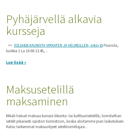
Pyhäjärvellä alkavia
kursseja
>>
03110426 KAUNISTA VIRKATEN JA HELMEILLEN, syksy
Paavola,
luokka 1 La 10.00-13.45,...
Lue lisää »
Maksusetelillä
maksaminen
Mikäli haluat maksaa kurssisi liikunta- tai kulttuurisetelillä, toimitathan
setelit pikaisesti opiston toimistoon, koska aloitamme pian laskutuksen.
Katso tarkemmat maksuohjeet setelitoimittajasi...