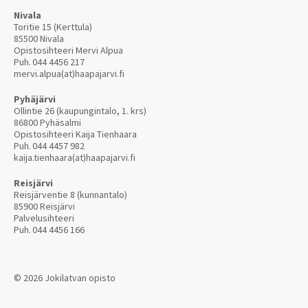
Nivala
Toritie 15 (Kerttula)
85500 Nivala
Opistosihteeri Mervi Alpua
Puh.
044 4456 217
mervi.alpua(at)haapajarvi.fi
Pyhäjärvi
Ollintie 26 (kaupungintalo, 1. krs)
86800 Pyhäsalmi
Opistosihteeri Kaija Tienhaara
Puh.
044 4457 982
kaija.tienhaara(at)haapajarvi.fi
Reisjärvi
Reisjärventie 8 (kunnantalo)
85900 Reisjärvi
Palvelusihteeri
Puh.
044 4456 166
© 2026 Jokilatvan opisto