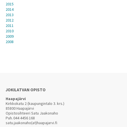
2015
2014
2013
2012
2011
2010
2009
2008
JOKILATVAN OPISTO
Haapajärvi
Kirkkokatu 2 (kaupungintalo 3. krs.)
85800 Haapajärvi
Opistosihteeri Satu Jaakonaho
Puh.
044 4456 168
satu.jaakonaho(at)haapajarvi.fi