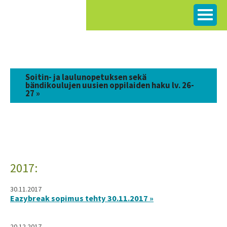
Siirry
sisältöön
Soitin- ja laulunopetuksen sekä
bändikoulujen uusien oppilaiden haku lv. 26-
27 »
2017:
30.11.2017
Eazybreak sopimus tehty 30.11.2017 »
20.12.2017