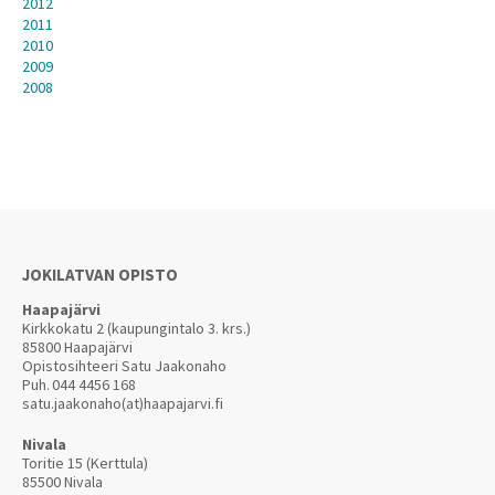
2012
2011
2010
2009
2008
JOKILATVAN OPISTO
Haapajärvi
Kirkkokatu 2 (kaupungintalo 3. krs.)
85800 Haapajärvi
Opistosihteeri Satu Jaakonaho
Puh.
044 4456 168
satu.jaakonaho(at)haapajarvi.fi
Nivala
Toritie 15 (Kerttula)
85500 Nivala