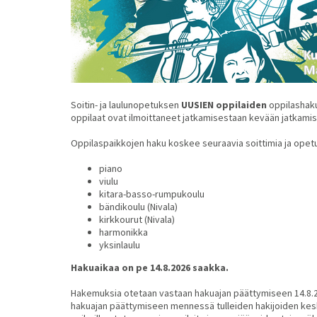
Soitin- ja laulunopetuksen
UUSIEN oppilaiden
oppilashaku
oppilaat ovat ilmoittaneet jatkamisestaan kevään jatkami
Oppilaspaikkojen haku koskee seuraavia soittimia ja opet
piano
viulu
kitara-basso-rumpukoulu
bändikoulu (Nivala)
kirkkourut (Nivala)
harmonikka
yksinlaulu
Hakuaikaa on pe 14.8.2026 saakka.
Hakemuksia otetaan vastaan hakuajan päättymiseen 14.8.2
hakuajan päättymiseen mennessä tulleiden hakijoiden kes