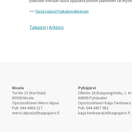
paikoille otetaan uusia oppilaita jonoon jääneiden tai m
>>
Tästä pääset hakulomakkeisiin
Takaisin
Arkisto
|
Nivala
Pyhäjärvi
Toritie 15 (Kerttula)
Ollintie 26 (kaupungintalo, 1. kr
85500 Nivala
86800 Pyhäsalmi
Opistosihteeri Mervi Alpua
Opistosihteeri Kaija Tienhaara
Puh.
044 4456 217
Puh.
044 4457 982
mervi.alpua(at)haapajarvi.fi
kaija.tienhaara(at)haapajarvi.fi