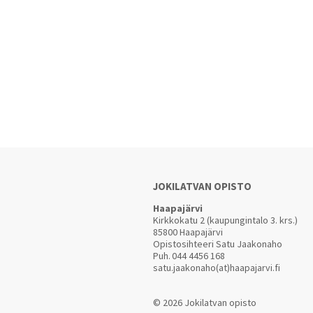
JOKILATVAN OPISTO
Haapajärvi
Kirkkokatu 2 (kaupungintalo 3. krs.)
85800 Haapajärvi
Opistosihteeri Satu Jaakonaho
Puh.
044 4456 168
satu.jaakonaho(at)haapajarvi.fi
© 2026 Jokilatvan opisto