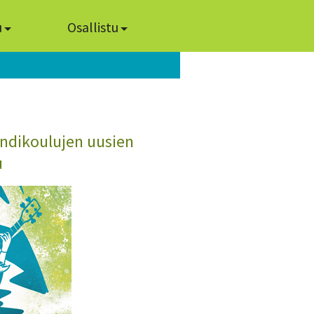
u
Osallistu
ändikoulujen uusien
u