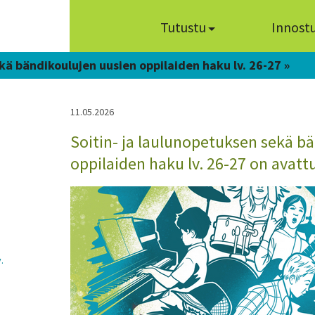
Tutustu
Innost
kä bändikoulujen uusien oppilaiden haku lv. 26-27 »
11.05.2026
Soitin- ja laulunopetuksen sekä b
oppilaiden haku lv. 26-27 on avatt
.