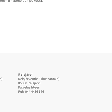
yöhemmin hakeneiden joukosta.
Reisjärvi
s)
Reisjärventie 8 (kunnantalo)
85900 Reisjärvi
Palvelusihteeri
Puh.
044 4456 166