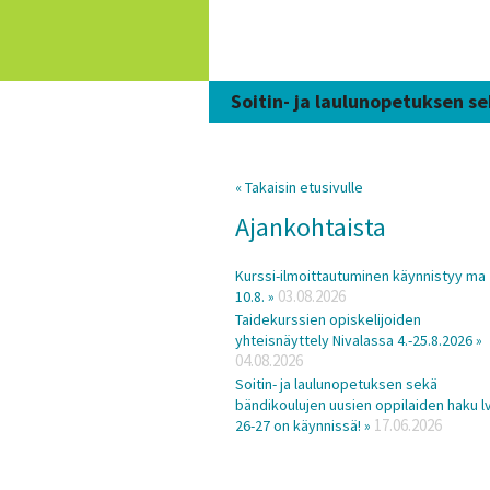
Siirry
sisältöön
Soitin- ja laulunopetuksen se
« Takaisin etusivulle
Ajankohtaista
Kurssi-ilmoittautuminen käynnistyy ma
03.08.2026
10.8. »
Taidekurssien opiskelijoiden
yhteisnäyttely Nivalassa 4.-25.8.2026 »
04.08.2026
Soitin- ja laulunopetuksen sekä
bändikoulujen uusien oppilaiden haku lv
17.06.2026
26-27 on käynnissä! »