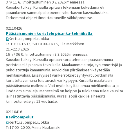
3 h/ 11 €. Ilmoittautuminen 9.2.2026 mennessä.
Kausikortti käy. Kurssilla opitaan tekemään kokedama eli
japanilainen sammalpallo pienen viherkasvin kasvualustaksi.
Tarkemmat ohjeet ilmoittautuneille sähköpostitse.
02110426
Pääsiäismunien koristelu pisanka-tekniikalla
Kerttula, ompeluluokka
La 10.00–16.15, Su 10.00–16.15, Eila Markkinen
21.–22.3.2026
16 h / 36 €. Ilmoittautuminen 8.3.2026 mennessä.
Kausikortti käy. Kurssilla opitaan koristelemaan pääsiäismunia
perinteisellä pisanka-tekniikalla. Maalaamme aitoja, tyhjennettyjä ja
puhdistettuja kananmunia. Kuvioiden piirtämiseen käytetään
mehiläisvahaa. Erisävyiset värikerrokset syntyvät upottamalla
koristeltava muna toistuvasti värikylpyyn. Kurssilla maalataan
pääsiäismunia malleista. Voit myös käyttää omaa mielikuvitusta ja
luoda omia malleja. Menetelmä on helppo ja tuloksena tulee kauniita
ja ihastuttavia pääsiäismunia. Kurssi sopii kaikille aiheesta
kiinnostuneille yli 12 vuotiaille.
02110416
Kevätompelut
Kerttula, ompeluluokka
Ti 17.00–20.00, Minna Hautamäki