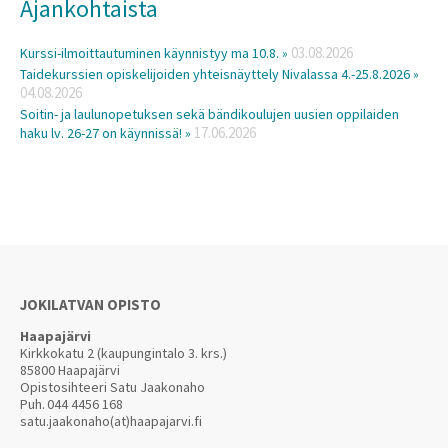
Ajankohtaista
03.08.2026
Kurssi-ilmoittautuminen käynnistyy ma 10.8. »
Taidekurssien opiskelijoiden yhteisnäyttely Nivalassa 4.-25.8.2026 »
04.08.2026
Soitin- ja laulunopetuksen sekä bändikoulujen uusien oppilaiden
17.06.2026
haku lv. 26-27 on käynnissä! »
JOKILATVAN OPISTO
Haapajärvi
Kirkkokatu 2 (kaupungintalo 3. krs.)
85800 Haapajärvi
Opistosihteeri Satu Jaakonaho
Puh.
044 4456 168
satu.jaakonaho(at)haapajarvi.fi