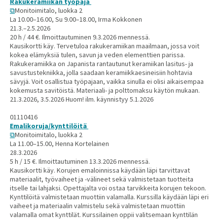
Rakukeramiikan työpaja
Monitoimitalo, luokka 2
La 10.00–16.00, Su 9.00–18.00, Irma Kokkonen
21.3.–2.5.2026
20 h / 44 €. Ilmoittautuminen 9.3.2026 mennessä.
Kausikortti käy. Tervetuloa rakukeramiikan maailmaan, jossa voit
kokea elämyksiä tulen, savun ja veden elementtien parissa.
Rakukeramiikka on Japanista rantautunut keramiikan lasitus- ja
savustustekniikka, jolla saadaan keramiikkaesineisiin hohtavia
sävyjä. Voit osallistua työpajaan, vaikka sinulla ei olisi aikaisempaa
kokemusta savitöistä. Materiaali- ja polttomaksu käytön mukaan.
21.3.2026, 3.5.2026 Huom! ilm. käynnistyy 5.1.2026
01110416
Emalikoruja/kynttilöitä
Monitoimitalo, luokka 2
La 11.00–15.00, Henna Kortelainen
28.3.2026
5 h / 15 €. Ilmoittautuminen 13.3.2026 mennessä.
Kausikortti käy. Korujen emaloinnissa käydään läpi tarvittavat
materiaalit, työvaiheet ja -välineet sekä valmistetaan tuotteita
itselle tai lahjaksi. Opettajalta voi ostaa tarvikkeita korujen tekoon.
Kynttilöitä valmistetaan muottiin valamalla. Kurssilla käydään läpi eri
vaiheet ja materiaalin valmistelu sekä valmistetaan muottiin
valamalla omat kynttilät. Kurssilainen oppii valitsemaan kynttilän