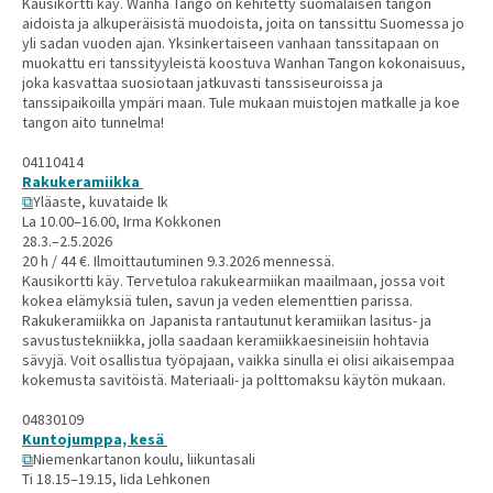
Kausikortti käy. Wanha Tango on kehitetty suomalaisen tangon
aidoista ja alkuperäisistä muodoista, joita on tanssittu Suomessa jo
yli sadan vuoden ajan. Yksinkertaiseen vanhaan tanssitapaan on
muokattu eri tanssityyleistä koostuva Wanhan Tangon kokonaisuus,
joka kasvattaa suosiotaan jatkuvasti tanssiseuroissa ja
tanssipaikoilla ympäri maan. Tule mukaan muistojen matkalle ja koe
tangon aito tunnelma!
04110414
Rakukeramiikka
Yläaste, kuvataide lk
La 10.00–16.00, Irma Kokkonen
28.3.–2.5.2026
20 h / 44 €. Ilmoittautuminen 9.3.2026 mennessä.
Kausikortti käy. Tervetuloa rakukearmiikan maailmaan, jossa voit
kokea elämyksiä tulen, savun ja veden elementtien parissa.
Rakukeramiikka on Japanista rantautunut keramiikan lasitus- ja
savustustekniikka, jolla saadaan keramiikkaesineisiin hohtavia
sävyjä. Voit osallistua työpajaan, vaikka sinulla ei olisi aikaisempaa
kokemusta savitöistä. Materiaali- ja polttomaksu käytön mukaan.
04830109
Kuntojumppa, kesä
Niemenkartanon koulu, liikuntasali
Ti 18.15–19.15, Iida Lehkonen