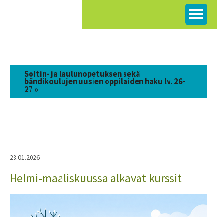
Siirry
sisältöön
Soitin- ja laulunopetuksen sekä
bändikoulujen uusien oppilaiden haku lv. 26-
27 »
23.01.2026
Helmi-maaliskuussa alkavat kurssit