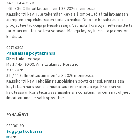
24.3.–14.4.2026
16 h / 36 €. Ilmoittautuminen 10.3.2026 mennessä.
Kausikortti käy. Tule tekemään keväisiä ompelutöitä tai jatkamaan
aiempien ompelukurssien töitä valmiiksi. Ompele kesähattuja ja -
pipoja, tee laukkuja ja kesäkasseja. Valmista T-paitoja, hellevaatteita
tai jotain muuta itsellesi sopivaa. Malleja löytyy kurssilta ja opiston
lehdistä.
02710305
Pääsiäisen pöytäkranssi
Kerttula, työpaja
Ma 17.45–20.00, Anni Laulumaa-Peräaho
30.3.2026
3 h / 11 €. Ilmoittautuminen 15.3.2026 mennessä.
Kausikortti käy. Tehdään risupohjainen pöytäkranssi. Kranssissa
käytetään narsisseja ja muita kauden materiaaleja. Kranssin voi
halutessaan koristella pääsiäisaiheisin koristein. Tarkemmat ohjeet
ilmoittautuneille sähköpostitse.
PYHÄJÄRVI
03830120
Bugg-jatkokurssi
VPK