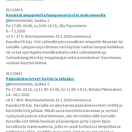
01110414
Keväisiä amppeleita/lampunvarjostin makrameella
Monitoimitalo, luokka 2
Pe 17.00–20.00, La 9.00–16.15, Ulla Piiponniemi
6.–7.2.2026
12 h / 27 €. Ilmoittautuminen 23.1.2026 mennessä.
Kausikortti käy. Voit solmeilla persoonallisen amppelin ikkunaan tai
seinälle. Lampunvarjostimeen voit käyttää vanhan lampun kehikkoa
tai ostaa opettajalta metallirenkaita sekä solmeilulankoja.
Solmeilulangoiksi käy moppilangat sekä punoskuteet. Koristeena
voidaan käyttää helmiä.
01110415
Pääsiäiskoristeet kotiin ja lahjaksi
Monitoimitalo, luokka 2
Pe 17.00–20.15, La 11.00–15.00, Su 11.00–14.15, Natalia Pikkarainen
14.–28.2.2026
18 h / 40 €. Ilmoittautuminen 31.1.2026 mennessä.
Kausikortti käy. Keväällä on aika kaivaa pääsiäiskoristeet vintiltä ja
koristella koti juhlaan. Mikäli uusia koristeita kaivataan ja sormet
syyhyävät päästä askartelemaan, niin tervetuloa tälle kurssille.
Kurssilla voit tehdä hauskan pääsiäistipun ja/tai söpön tipun
turvallisista materiaaleista, jotka ei vaadi korkeassa lämpötilassa
polttamista (DAS- tai FIMO-massasta). Opit myös tekemään ja