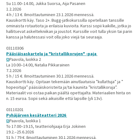
Su 11.00–14.00, Jukka Suorsa, Aija Pasanen
1.2.2026
4 h / 13 €. Ilmoittautuminen 23.1.2026 mennessä.
Kausikortti käy. Taso 2+. Bugg-jatkokurssilla opetellaan tanssille
ominaista rotaatiota ja erilaisia kuvioita. Kurssi sopii kaikille, jotka jo
hallitsevat askeltekniikan ja joustot. Kurssille voit tulla yksin tai parin
kanssa ja halutessasi voit olla joko viejä tai seuraaja.
03110306
Pääsiäisaskartelu ja "kristallikorujen" -paja
Paavola, luokka 2
La 10.00–14.00, Natalia Pikkarainen
7.2.2026
5 h / 15 €. Ilmoittautuminen 30.1.2026 mennessä.
Kausikortti käy. Opitaan tekemään ainutlaatuisia ”kullattuja” ja ”
hopeoituja” pääsiäiskoristeita ja/tai kauniita ”kristallikoruja”.
Materiaalit voi ostaa paikan päältä opettajalta. Materiaalien hinta on
n. 15 euroa. Sopii sekä aikuisille että lapsille (yli 13v).
03110201
Pyhäjärven kesäteatteri 2026
Paavola, luokka 1
To 17.00–19.15, teatteriohjaaja Erja Jokinen
19.2.–25.6.2026
51 h / 79 €. Ilmoittautuminen 30.1.2026 mennessä.