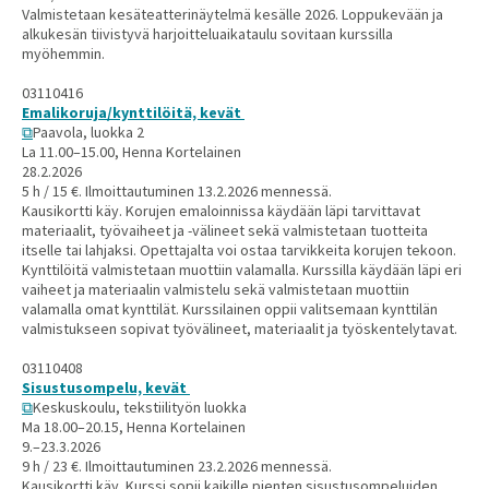
Valmistetaan kesäteatterinäytelmä kesälle 2026. Loppukevään ja
alkukesän tiivistyvä harjoitteluaikataulu sovitaan kurssilla
myöhemmin.
03110416
Emalikoruja/kynttilöitä, kevät
Paavola, luokka 2
La 11.00–15.00, Henna Kortelainen
28.2.2026
5 h / 15 €. Ilmoittautuminen 13.2.2026 mennessä.
Kausikortti käy. Korujen emaloinnissa käydään läpi tarvittavat
materiaalit, työvaiheet ja -välineet sekä valmistetaan tuotteita
itselle tai lahjaksi. Opettajalta voi ostaa tarvikkeita korujen tekoon.
Kynttilöitä valmistetaan muottiin valamalla. Kurssilla käydään läpi eri
vaiheet ja materiaalin valmistelu sekä valmistetaan muottiin
valamalla omat kynttilät. Kurssilainen oppii valitsemaan kynttilän
valmistukseen sopivat työvälineet, materiaalit ja työskentelytavat.
03110408
Sisustusompelu, kevät
Keskuskoulu, tekstiilityön luokka
Ma 18.00–20.15, Henna Kortelainen
9.–23.3.2026
9 h / 23 €. Ilmoittautuminen 23.2.2026 mennessä.
Kausikortti käy. Kurssi sopii kaikille pienten sisustusompeluiden