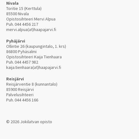
Nivala
Toritie 15 (Kerttula)
85500 Nivala
Opistosihteeri Mervi Alpua
Puh.
044 4456 217
mervi.alpua(at)haapajarvi.fi
Pyhäjärvi
Ollintie 26 (kaupungintalo, 1. krs)
86800 Pyhäsalmi
Opistosihteeri Kaija Tienhaara
Puh.
044 4457 982
kaija.tienhaara(at)haapajarvi.fi
Reisjärvi
Reisjärventie 8 (kunnantalo)
85900 Reisjärvi
Palvelusihteeri
Puh.
044 4456 166
© 2026 Jokilatvan opisto