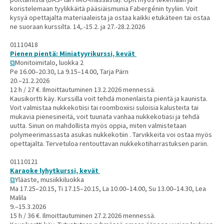
koristelemaan tyylikkäitä pääsiäismunia Fabergénin tyyliin. Voit
kysyä opettajalta materiaaleista ja ostaa kaikki etukäteen tai ostaa
ne suoraan kurssilta. 14,.-15.2. ja 27.-28.2.2026
01110418
Pienen pientä: Miniatyyrikurssi, kevät
Monitoimitalo, luokka 2
Pe 16.00–20.30, La 9.15–14.00, Tarja Pärn
20.–21.2.2026
12 h / 27 €. Ilmoittautuminen 13.2.2026 mennessä.
Kausikortti käy. Kurssilla voit tehdä monenlaista pientä ja kaunista.
Voit valmistaa nukkekotiisi tai roomboxiisi suloisia kalusteita tai
mukavia pienesineitä, voit tuunata vanhaa nukkekotiasi ja tehdä
uutta. Sinun on mahdollista myös oppia, miten valmistetaan
polymeerimassasta asukas nukkekotiin . Tarvikkeita voi ostaa myös
opettajalta. Tervetuloa rentouttavan nukkekotiharrastuksen pariin.
01110121
Karaoke lyhytkurssi, kevät
Yläaste, musiikkiluokka
Ma 17.25–20.15, Ti 17.15–20.15, La 10.00–14.00, Su 13.00–14.30, Lea
Malila
9.–15.3.2026
15 h / 36 €. Ilmoittautuminen 27.2.2026 mennessä.