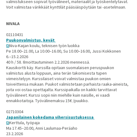
valmistukseen sopivat työvälineet, materiaalit ja työskentelytavat.
Voit valmistaa värikkäät kynttilät pääsiäispöytään tai -asetelmaan.
NIVALA
02110431
Puukonvalmistus, kevät
Niva-Kaijan koulu, teknisen työn luokka
Pe 18.00–21.00, La 10.00–16.00, Su 10.00–16.00, Jussi Kokkonen
6.–15.2.2026
40 h / 58. Ilmoittautuminen 2.2.2026 mennessä.
Kausikortti käy. Kurssilla opitaan suomalaisen peruspuukon
valmistus alusta loppuun, aina terän takomisesta tupen
viimeistelyyn. Kurssilaiset voivat valmistaa puukon omien
toiveittensa mukaan. Puukot valmistetaan parhaista raaka-aineista,
joita voi ostaa opettajalta. Kurssipaikalla on kaikki tarvittavat
työvälineet. Kurssi sopii niin miehille kuin naisille, ei vaadi
ennakkotaitoja. Työvälinemaksu 15€ /puukko.
02710304
Japanilainen kokedama vihersisustuksessa
Kerttula, työpaja
Ma 17.45–20.00, Anni Laulumaa-Peräaho
23.2.2026