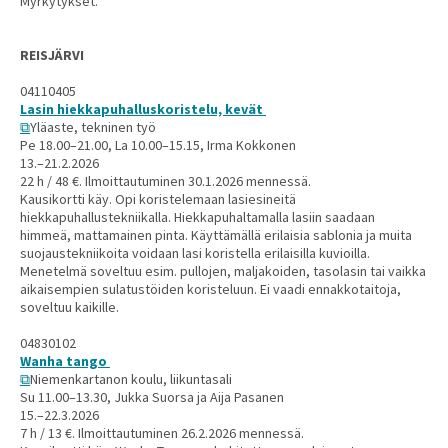
Myrkytykset.
REISJÄRVI
04110405
Lasin hiekkapuhalluskoristelu, kevät
Yläaste, tekninen työ
Pe 18.00–21.00, La 10.00–15.15, Irma Kokkonen
13.–21.2.2026
22 h / 48 €. Ilmoittautuminen 30.1.2026 mennessä.
Kausikortti käy. Opi koristelemaan lasiesineitä
hiekkapuhallustekniikalla. Hiekkapuhaltamalla lasiin saadaan
himmeä, mattamainen pinta. Käyttämällä erilaisia sablonia ja muita
suojaustekniikoita voidaan lasi koristella erilaisilla kuvioilla.
Menetelmä soveltuu esim. pullojen, maljakoiden, tasolasin tai vaikka
aikaisempien sulatustöiden koristeluun. Ei vaadi ennakkotaitoja,
soveltuu kaikille.
04830102
Wanha tango
Niemenkartanon koulu, liikuntasali
Su 11.00–13.30, Jukka Suorsa ja Aija Pasanen
15.–22.3.2026
7 h / 13 €. Ilmoittautuminen 26.2.2026 mennessä.