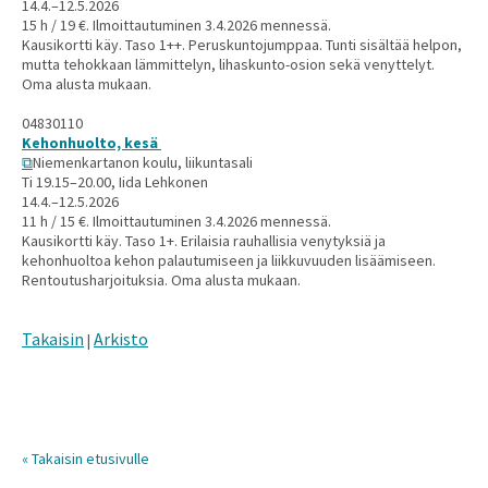
14.4.–12.5.2026
15 h / 19 €. Ilmoittautuminen 3.4.2026 mennessä.
Kausikortti käy. Taso 1++. Peruskuntojumppaa. Tunti sisältää helpon,
mutta tehokkaan lämmittelyn, lihaskunto-osion sekä venyttelyt.
Oma alusta mukaan.
04830110
Kehonhuolto, kesä
Niemenkartanon koulu, liikuntasali
Ti 19.15–20.00, Iida Lehkonen
14.4.–12.5.2026
11 h / 15 €. Ilmoittautuminen 3.4.2026 mennessä.
Kausikortti käy. Taso 1+. Erilaisia rauhallisia venytyksiä ja
kehonhuoltoa kehon palautumiseen ja liikkuvuuden lisäämiseen.
Rentoutusharjoituksia. Oma alusta mukaan.
Takaisin
Arkisto
|
« Takaisin etusivulle