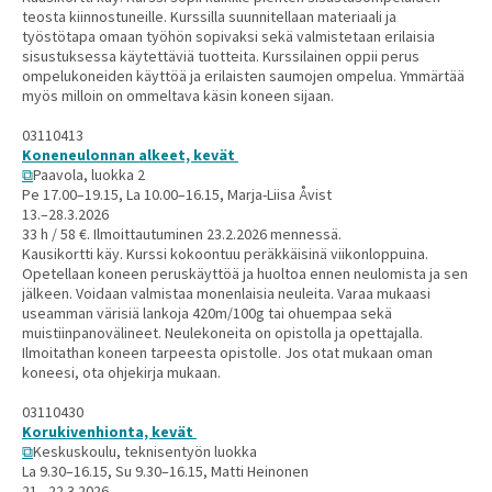
teosta kiinnostuneille. Kurssilla suunnitellaan materiaali ja
työstötapa omaan työhön sopivaksi sekä valmistetaan erilaisia
sisustuksessa käytettäviä tuotteita. Kurssilainen oppii perus
ompelukoneiden käyttöä ja erilaisten saumojen ompelua. Ymmärtää
myös milloin on ommeltava käsin koneen sijaan.
03110413
Koneneulonnan alkeet, kevät
Paavola, luokka 2
Pe 17.00–19.15, La 10.00–16.15, Marja-Liisa Åvist
13.–28.3.2026
33 h / 58 €. Ilmoittautuminen 23.2.2026 mennessä.
Kausikortti käy. Kurssi kokoontuu peräkkäisinä viikonloppuina.
Opetellaan koneen peruskäyttöä ja huoltoa ennen neulomista ja sen
jälkeen. Voidaan valmistaa monenlaisia neuleita. Varaa mukaasi
useamman värisiä lankoja 420m/100g tai ohuempaa sekä
muistiinpanovälineet. Neulekoneita on opistolla ja opettajalla.
Ilmoitathan koneen tarpeesta opistolle. Jos otat mukaan oman
koneesi, ota ohjekirja mukaan.
03110430
Korukivenhionta, kevät
Keskuskoulu, teknisentyön luokka
La 9.30–16.15, Su 9.30–16.15, Matti Heinonen
21.–22.3.2026