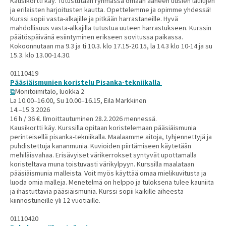
Kausikortti käy. Tutustutaan ryhmässä omaan ääneen uusien laulujen
ja erilaisten harjoitusten kautta. Opettelemme ja opimme yhdessä!
Kurssi sopii vasta-alkajille ja pitkään harrastaneille. Hyvä
mahdollisuus vasta-alkajilla tutustua uuteen harrastukseen. Kurssin
päätöspäivänä esiintyminen erikseen sovitussa paikassa.
Kokoonnutaan ma 9.3 ja ti 10.3. klo 17.15-20.15, la 14.3 klo 10-14 ja su
15.3. klo 13.00-14.30.
01110419
Pääsiäismunien koristelu Pisanka-tekniikalla
Monitoimitalo, luokka 2
La 10.00–16.00, Su 10.00–16.15, Eila Markkinen
14.–15.3.2026
16 h / 36 €. Ilmoittautuminen 28.2.2026 mennessä.
Kausikortti käy. Kurssilla opitaan koristelemaan pääsiäismunia
perinteisellä pisanka-tekniikalla. Maalaamme aitoja, tyhjennettyjä ja
puhdistettuja kananmunia. Kuvioiden piirtämiseen käytetään
mehiläisvahaa. Erisävyiset värikerrokset syntyvät upottamalla
koristeltava muna toistuvasti värikylpyyn. Kurssilla maalataan
pääsiäismunia malleista. Voit myös käyttää omaa mielikuvitusta ja
luoda omia malleja. Menetelmä on helppo ja tuloksena tulee kauniita
ja ihastuttavia pääsiäismunia. Kurssi sopii kaikille aiheesta
kiinnostuneille yli 12 vuotiaille.
01110420