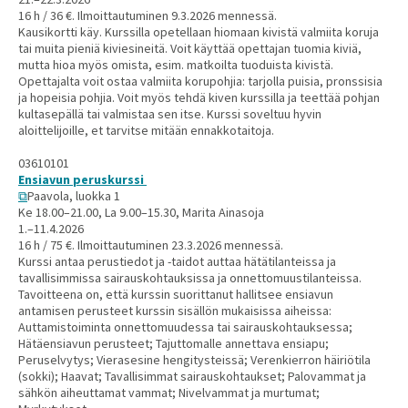
16 h / 36 €. Ilmoittautuminen 9.3.2026 mennessä.
Kausikortti käy. Kurssilla opetellaan hiomaan kivistä valmiita koruja
tai muita pieniä kiviesineitä. Voit käyttää opettajan tuomia kiviä,
mutta hioa myös omista, esim. matkoilta tuoduista kivistä.
Opettajalta voit ostaa valmiita korupohjia: tarjolla puisia, pronssisia
ja hopeisia pohjia. Voit myös tehdä kiven kurssilla ja teettää pohjan
kultasepällä tai valmistaa sen itse. Kurssi soveltuu hyvin
aloittelijoille, et tarvitse mitään ennakkotaitoja.
03610101
Ensiavun peruskurssi
Paavola, luokka 1
Ke 18.00–21.00, La 9.00–15.30, Marita Ainasoja
1.–11.4.2026
16 h / 75 €. Ilmoittautuminen 23.3.2026 mennessä.
Kurssi antaa perustiedot ja -taidot auttaa hätätilanteissa ja
tavallisimmissa sairauskohtauksissa ja onnettomuustilanteissa.
Tavoitteena on, että kurssin suorittanut hallitsee ensiavun
antamisen perusteet kurssin sisällön mukaisissa aiheissa:
Auttamistoiminta onnettomuudessa tai sairauskohtauksessa;
Hätäensiavun perusteet; Tajuttomalle annettava ensiapu;
Peruselvytys; Vierasesine hengitysteissä; Verenkierron häiriötila
(sokki); Haavat; Tavallisimmat sairauskohtaukset; Palovammat ja
sähkön aiheuttamat vammat; Nivelvammat ja murtumat;