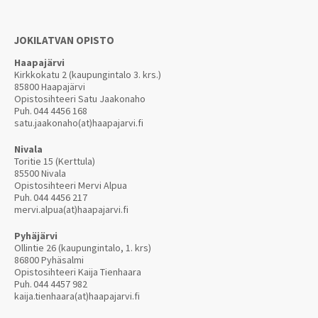
JOKILATVAN OPISTO
Haapajärvi
Kirkkokatu 2 (kaupungintalo 3. krs.)
85800 Haapajärvi
Opistosihteeri Satu Jaakonaho
Puh.
044 4456 168
satu.jaakonaho(at)haapajarvi.fi
Nivala
Toritie 15 (Kerttula)
85500 Nivala
Opistosihteeri Mervi Alpua
Puh.
044 4456 217
mervi.alpua(at)haapajarvi.fi
Pyhäjärvi
Ollintie 26 (kaupungintalo, 1. krs)
86800 Pyhäsalmi
Opistosihteeri Kaija Tienhaara
Puh.
044 4457 982
kaija.tienhaara(at)haapajarvi.fi