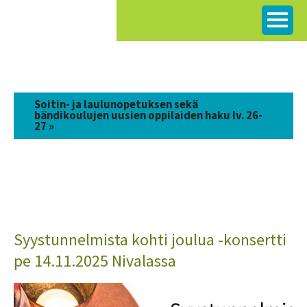
Siirry
sisältöön
Soitin- ja laulunopetuksen sekä
bändikoulujen uusien oppilaiden haku lv. 26-
27 »
Syystunnelmista kohti joulua -konsertti
pe 14.11.2025 Nivalassa