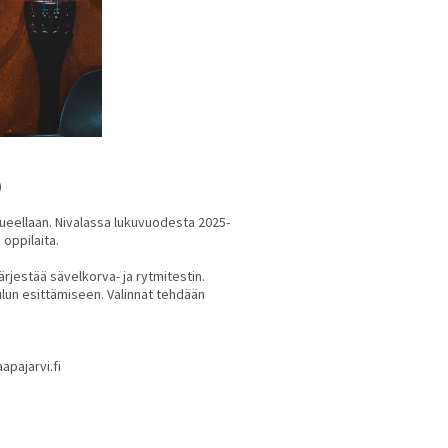
)
lueellaan. Nivalassa lukuvuodesta 2025-
 oppilaita.
ärjestää sävelkorva- ja rytmitestin.
lun esittämiseen. Valinnat tehdään
aapajarvi.fi