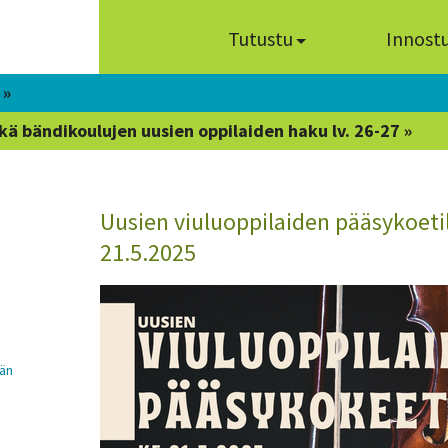
Tutustu
Innost
 »
kä bändikoulujen uusien oppilaiden haku lv. 26-27 »
Uusien viuluoppilaiden pääsykoeti
21.5.2025
män