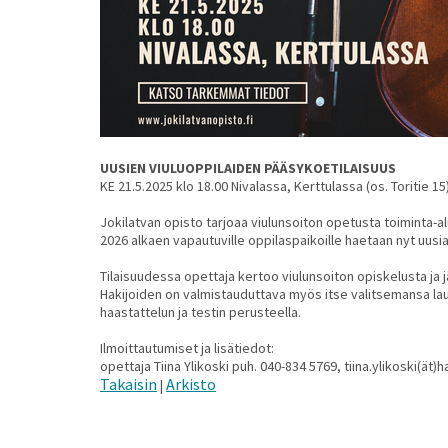
UUSIEN VIULUOPPILAIDEN PÄÄSYKOETILAISUUS
KE 21.5.2025 klo 18.00 Nivalassa, Kerttulassa (os. Toritie 15
Jokilatvan opisto tarjoaa viulunsoiton opetusta toiminta-a
2026 alkaen vapautuville oppilaspaikoille haetaan nyt uusia
Tilaisuudessa opettaja kertoo viulunsoiton opiskelusta ja j
Hakijoiden on valmistauduttava myös itse valitsemansa lau
haastattelun ja testin perusteella.
Ilmoittautumiset ja lisätiedot:
opettaja Tiina Ylikoski puh. 040-834 5769, tiina.ylikoski(ät)h
Takaisin
Arkisto
|