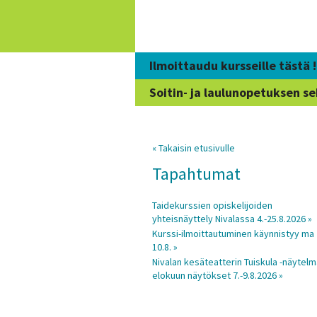
Siirry
sisältöön
Ilmoittaudu kursseille tästä !
Soitin- ja laulunopetuksen se
« Takaisin etusivulle
Tapahtumat
Taidekurssien opiskelijoiden
yhteisnäyttely Nivalassa 4.-25.8.2026 »
Kurssi-ilmoittautuminen käynnistyy ma
10.8. »
Nivalan kesäteatterin Tuiskula -näytel
elokuun näytökset 7.-9.8.2026 »