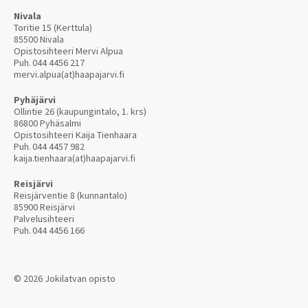
Nivala
Toritie 15 (Kerttula)
85500 Nivala
Opistosihteeri Mervi Alpua
Puh.
044 4456 217
mervi.alpua(at)haapajarvi.fi
Pyhäjärvi
Ollintie 26 (kaupungintalo, 1. krs)
86800 Pyhäsalmi
Opistosihteeri Kaija Tienhaara
Puh.
044 4457 982
kaija.tienhaara(at)haapajarvi.fi
Reisjärvi
Reisjärventie 8 (kunnantalo)
85900 Reisjärvi
Palvelusihteeri
Puh.
044 4456 166
© 2026 Jokilatvan opisto