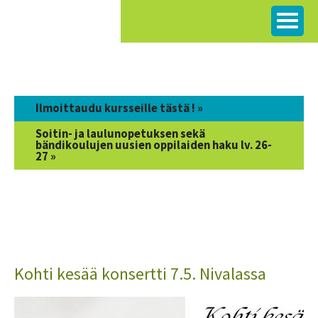
Siirry
sisältöön
Ilmoittaudu kursseille tästä ! »
Soitin- ja laulunopetuksen sekä
bändikoulujen uusien oppilaiden haku lv. 26-
27 »
Kohti kesää konsertti 7.5. Nivalassa