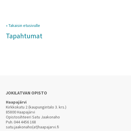
« Takaisin etusivulle
Tapahtumat
JOKILATVAN OPISTO
Haapajärvi
Kirkkokatu 2 (kaupungintalo 3. krs.)
85800 Haapajärvi
Opistosihteeri Satu Jaakonaho
Puh.
044 4456 168
satu.jaakonaho(at)haapajarvi.fi