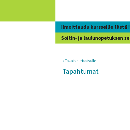
Siirry
sisältöön
Ilmoittaudu kursseille tästä !
Soitin- ja laulunopetuksen se
« Takaisin etusivulle
Tapahtumat