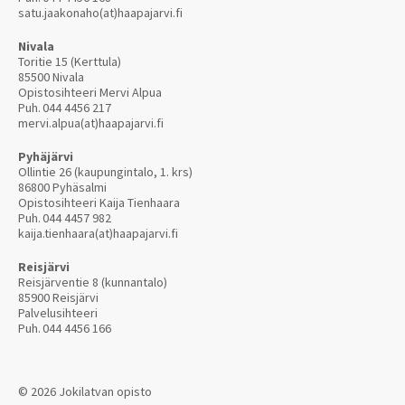
satu.jaakonaho(at)haapajarvi.fi
Nivala
Toritie 15 (Kerttula)
85500 Nivala
Opistosihteeri Mervi Alpua
Puh.
044 4456 217
mervi.alpua(at)haapajarvi.fi
Pyhäjärvi
Ollintie 26 (kaupungintalo, 1. krs)
86800 Pyhäsalmi
Opistosihteeri Kaija Tienhaara
Puh.
044 4457 982
kaija.tienhaara(at)haapajarvi.fi
Reisjärvi
Reisjärventie 8 (kunnantalo)
85900 Reisjärvi
Palvelusihteeri
Puh.
044 4456 166
© 2026 Jokilatvan opisto