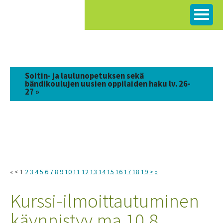
Siirry
sisältöön
Soitin- ja laulunopetuksen sekä
bändikoulujen uusien oppilaiden haku lv. 26-
27 »
« < 1
2
3
4
5
6
7
8
9
10
11
12
13
14
15
16
17
18
19
>
»
Kurssi-ilmoittautuminen
käynnistyy ma 10.8.