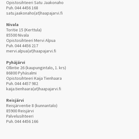
Opistosihteeri Satu Jaakonaho
Puh.
044 4456 168
satu.jaakonaho(at)haapajarvi.fi
Nivala
Toritie 15 (Kerttula)
85500 Nivala
Opistosihteeri Mervi Alpua
Puh.
044 4456 217
mervi.alpua(at)haapajarvi.fi
Pyhäjärvi
Ollintie 26 (kaupungintalo, 1. krs)
86800 Pyhäsalmi
Opistosihteeri Kaija Tienhaara
Puh.
044 4457 982
kaija.tienhaara(at)haapajarvi.fi
Reisjärvi
Reisjärventie 8 (kunnantalo)
85900 Reisjärvi
Palvelusihteeri
Puh.
044 4456 166