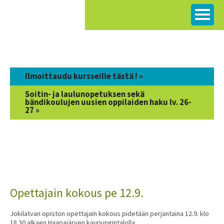
Siirry
sisältöön
Ilmoittaudu kursseille tästä ! »
Soitin- ja laulunopetuksen sekä
bändikoulujen uusien oppilaiden haku lv. 26-
27 »
Opettajain kokous pe 12.9.
Jokilatvan opiston opettajain kokous pidetään perjantaina 12.9. klo
18.30 alkaen Haapajärven kaupungintalolla.