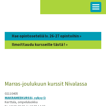
Siirry
sisältöön
Hae opintoseteliä lv. 26-27 opintoihin »
Ilmoittaudu kursseille tästä ! »
Marras-joulukuun kurssit Nivalassa
02110405
MAKRAMEEKURSSI, syksy
Kerttula, ompeluluokka