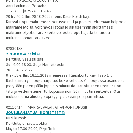
Pe 17.30-20.30, la 10.00-14.30,
Anni Laulumaa-Peräaho
11.-12.11. ja 25.-26.11.2022
20 h / 40 €. Ilm. 28.10.2022 menn. Kausikortti käy.
Kurssilla opit makrameen perussolmut ja pääset tekemään helppoja
makrameetöitä. Voit myös jatkaa jo aikaisemmin aloittamaasi
makrameetyötä. Tarvikkeita voi ostaa opettajalta tai tuoda
mukanasi omat tarvikkeet.
02830133
YIN JOOGA talvi
Kerttula, Saalasti sali
Su 16.00-18.00, Seija Hernetkoski
20.11-4.12.2022
8 h / 18 €. Ilm. 18.11.2022 mennessä. Kausikortti käy. Taso 1+.
Rauhallinen yin joogaharjoitus koko keholle. Yin joogassa asanoissa
pysytään pidempään jopa 3-5 minuuttia. Harjoituksen teemana on
talvi ja veden elementti. Lopussa noin 30 minuutin rentoutus. Ota
mukaasi oma alusta, isoja tyynyjä useampi ja pari vilttiä.
02110414 MARRASVALAKIAT -VIIKON KURSSI!
JOULULAHJAT JA -KORISTEET
Uusi kurssi!
Kerttula, ompeluluokka
Ma, to 17.00-20.00, Pirjo Tölli