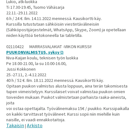
Lukio, atk-luokka
Ti 17.30-19.45, Tuomo Vähäsarja
22.11.-29.11.2022
6 h / 24 €. Ilm. 14.11.2022 mennessä. Kausikortti käy.
Kurssilla tutustutaan sähköisiin viestintävälineisiin
(Sähköpostijärjestelmät, WhatsApp, Skype, Zoom) ja opetellaan
niiden käyttöä tietokoneella tai tabletilla.
02110422 MARRASVALAKIAT -VIIKON KURSSI!
PUUKONVALMISTUS, syksy
Niva-Kaijan koulu, teknisen työn luokka
Pe 18.00-21.00, la-su 10.00-16.00,
Jussi Kokkonen
25.-27.11, 2.-4.12.2022
40 h / 52 €. Ilm. 18.11.2022 mennessä. Kausikortti käy.
Opitaan puukon valmistus alusta loppuun, aina terän takomisesta
tupen viimeistelyyn. Kurssilaiset voivat valmistaa puukon omien
toiveiden mukaan. Puukot valmistetaan parhaista raaka-aineista,
joita
voi ostaa opettajalta. Työvälinemaksu 15€ / puukko. Kurssipaikalla
on kaikki tarvittavat työvälineet. Kurssi sopii niin miehille kuin
naisille, ei vaadi ennakkotaitoja.
Takaisin
Arkisto
|