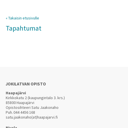
« Takaisin etusivulle
Tapahtumat
JOKILATVAN OPISTO
Haapajärvi
Kirkkokatu 2 (kaupungintalo 3. krs.)
85800 Haapajärvi
Opistosihteeri Satu Jaakonaho
Puh.
044 4456 168
satu.jaakonaho(at)haapajarvi.fi
Nivala