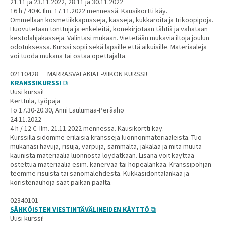
21.11 ja 23.11.2022, 28.11 ja 30.11.2022
16 h / 40 €. Ilm. 17.11.2022 mennessä. Kausikortti käy.
Ommellaan kosmetiikkapusseja, kasseja, kukkaroita ja trikoopipoja.
Huovutetaan tonttuja ja enkeleitä, konekirjotaan tähtiä ja vahataan
kestolahjakasseja. Valintasi mukaan. Vietetään mukavia iltoja joulun
odotuksessa. Kurssi sopii sekä lapsille että aikuisille. Materiaaleja
voi tuoda mukana tai ostaa opettajalta.
02110428 MARRASVALAKIAT -VIIKON KURSSI!
KRANSSIKURSSI
Uusi kurssi!
Kerttula, työpaja
To 17.30-20.30, Anni Laulumaa-Peräaho
24.11.2022
4 h / 12 €. Ilm. 21.11.2022 mennessä. Kausikortti käy.
Kurssilla sidomme erilaisia kransseja luonnonmateriaaleista. Tuo
mukanasi havuja, risuja, varpuja, sammalta, jäkälää ja mitä muuta
kaunista materiaalia luonnosta löydätkään. Lisänä voit käyttää
ostettua materiaalia esim. kanervaa tai hopealankaa. Kranssipohjan
teemme risuista tai sanomalehdestä. Kukkasidontalankaa ja
koristenauhoja saat paikan päältä.
02340101
SÄHKÖISTEN VIESTINTÄVÄLINEIDEN KÄYTTÖ
Uusi kurssi!