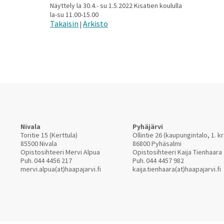
Näyttely la 30.4.- su 1.5.2022 Kisatien koululla
la-su 11.00-15.00
Takaisin
Arkisto
|
Nivala
Pyhäjärvi
Toritie 15 (Kerttula)
Ollintie 26 (kaupungintalo, 1. kr
85500 Nivala
86800 Pyhäsalmi
Opistosihteeri Mervi Alpua
Opistosihteeri Kaija Tienhaara
Puh.
044 4456 217
Puh.
044 4457 982
mervi.alpua(at)haapajarvi.fi
kaija.tienhaara(at)haapajarvi.fi