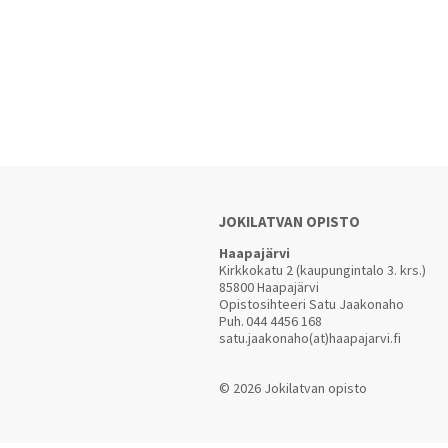
JOKILATVAN OPISTO
Haapajärvi
Kirkkokatu 2 (kaupungintalo 3. krs.)
85800 Haapajärvi
Opistosihteeri Satu Jaakonaho
Puh.
044 4456 168
satu.jaakonaho(at)haapajarvi.fi
© 2026 Jokilatvan opisto