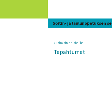
Siirry
sisältöön
Soitin- ja laulunopetuksen se
« Takaisin etusivulle
Tapahtumat