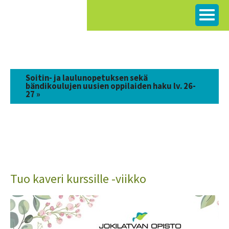
Siirry
sisältöön
Soitin- ja laulunopetuksen sekä
bändikoulujen uusien oppilaiden haku lv. 26-
27 »
Tuo kaveri kurssille -viikko