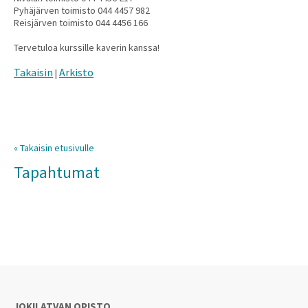
Pyhäjärven toimisto 044 4457 982
Reisjärven toimisto 044 4456 166
Tervetuloa kurssille kaverin kanssa!
Takaisin
Arkisto
|
« Takaisin etusivulle
Tapahtumat
JOKILATVAN OPISTO