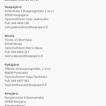
Haapajärvi
Kirkkokatu 2 (kaupungintalo 3. krs.)
85800 Haapajärvi
Opistosihteeri Satu Jaakonaho
Puh.
044 4456 168
satu.jaakonaho(at)haapajarvi.fi
Nivala
Toritie 15 (Kerttula)
85500 Nivala
Opistosihteeri Mervi Alpua
Puh.
044 4456 217
mervi.alpua(at)haapajarvi.fi
Pyhäjärvi
Ollintie 26 (kaupungintalo, 1. krs)
86800 Pyhäsalmi
Opistosihteeri Kaija Tienhaara
Puh.
044 4457 982
kaija.tienhaara(at)haapajarvi.fi
Reisjärvi
Reisjärventie 8 (kunnantalo)
85900 Reisjärvi
Palvelusihteeri