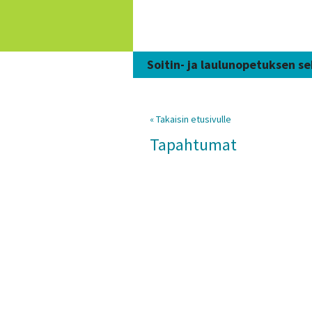
Siirry
sisältöön
Soitin- ja laulunopetuksen se
« Takaisin etusivulle
Tapahtumat