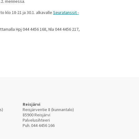
8.2. mennessä.
to klo 18-21 ja 30.1. alkavalle
Seuratanssit -
ittamalla Hpj 044 4456 168, Nla 044 4456 217,
Reisjärvi
s)
Reisjärventie 8 (kunnantalo)
85900 Reisjärvi
Palvelusihteeri
Puh.
044 4456 166