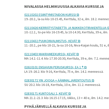
NIVALASSA HELMIKUUSSA ALKAVIA KURSSEJA
02110202 ESIINTYMISTAIDON KURSSI
19.-20.2., la-su klo 10-15.45, Kerttula, 32 e, ilm. 18.2. menne
02110426 KIERRÄTYSTAIDETTA JA NUKKEKOTIRAKENTELUA
10.-12.2., to-pe klo 16-19.45, la 10-14.30, Kerttula, 39 e, ilm
02110432 PUUKONVALMISTUS, KEVÄT
11.-20.2., pe klo 18-21, la-su 10-16, Niva-Kaijan koulu, 51 e,
02110403 MAKRAMEEKURSSI, KEVÄT
MA 14.2.-11.4. klo 17.30-20.30, Kerttula, 39 e, ilm. 7.2. menn
02610101 ENSIAVUN PERUSKURSSI, EA 1 ®
LA 19.-26.2. klo 9-16, Kerttula, 75 e, ilm. 14.2. mennessä.
02830172 YIN JOOGA + ÄÄNIMALJARENTOUTUS
SU 20.2. klo 16-18, Kerttula, 10 e, ilm. 11.2. mennessä.
02830171 KUNTOSALI 2, KEVÄT
MA 21.2.-21.3. klo 16.15-17.15, Uikko, 13 + 40 e, ilm. 14.2. 
PYHÄJÄRVELLÄ ALKAVIA KURSSEJA