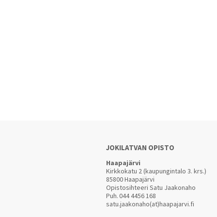
JOKILATVAN OPISTO
Haapajärvi
Kirkkokatu 2 (kaupungintalo 3. krs.)
85800 Haapajärvi
Opistosihteeri Satu Jaakonaho
Puh.
044 4456 168
satu.jaakonaho(at)haapajarvi.fi