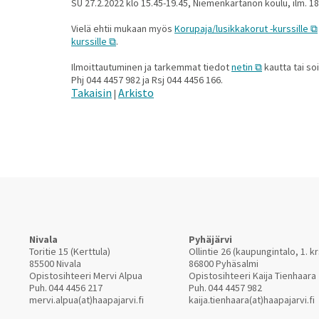
SU 27.2.2022 klo 15.45-19.45, Niemenkartanon koulu, ilm. 1
Vielä ehtii mukaan myös
Korupaja/lusikkakorut -kurssille
kurssille
.
Ilmoittautuminen ja tarkemmat tiedot
netin
kautta tai so
Phj 044 4457 982 ja Rsj 044 4456 166.
Takaisin
Arkisto
|
Nivala
Pyhäjärvi
Toritie 15 (Kerttula)
Ollintie 26 (kaupungintalo, 1. kr
85500 Nivala
86800 Pyhäsalmi
Opistosihteeri Mervi Alpua
Opistosihteeri Kaija Tienhaara
Puh.
044 4456 217
Puh.
044 4457 982
mervi.alpua(at)haapajarvi.fi
kaija.tienhaara(at)haapajarvi.fi