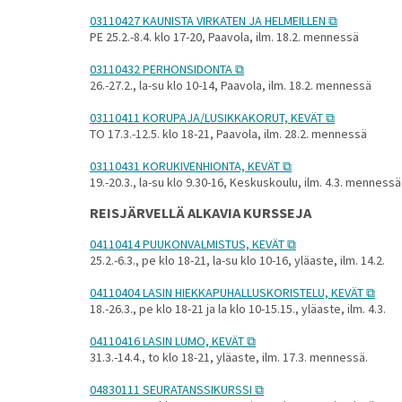
03110427 KAUNISTA VIRKATEN JA HELMEILLEN
PE 25.2.-8.4. klo 17-20, Paavola, ilm. 18.2. mennessä
03110432 PERHONSIDONTA
26.-27.2., la-su klo 10-14, Paavola, ilm. 18.2. mennessä
03110411 KORUPAJA/LUSIKKAKORUT, KEVÄT
TO 17.3.-12.5. klo 18-21, Paavola, ilm. 28.2. mennessä
03110431 KORUKIVENHIONTA, KEVÄT
19.-20.3., la-su klo 9.30-16, Keskuskoulu, ilm. 4.3. mennessä
REISJÄRVELLÄ ALKAVIA KURSSEJA
04110414 PUUKONVALMISTUS, KEVÄT
25.2.-6.3., pe klo 18-21, la-su klo 10-16, yläaste, ilm. 14.2.
04110404 LASIN HIEKKAPUHALLUSKORISTELU, KEVÄT
18.-26.3., pe klo 18-21 ja la klo 10-15.15., yläaste, ilm. 4.3.
04110416 LASIN LUMO, KEVÄT
31.3.-14.4., to klo 18-21, yläaste, ilm. 17.3. mennessä.
04830111 SEURATANSSIKURSSI