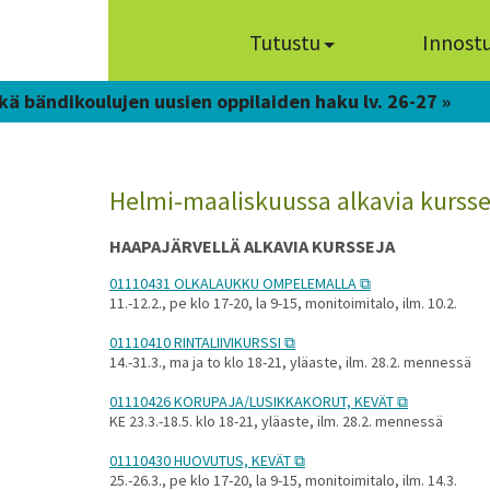
Tutustu
Innost
kä bändikoulujen uusien oppilaiden haku lv. 26-27 »
Helmi-maaliskuussa alkavia kursse
HAAPAJÄRVELLÄ ALKAVIA KURSSEJA
01110431 OLKALAUKKU OMPELEMALLA
11.-12.2., pe klo 17-20, la 9-15, monitoimitalo, ilm. 10.2.
01110410 RINTALIIVIKURSSI
14.-31.3., ma ja to klo 18-21, yläaste, ilm. 28.2. mennessä
01110426 KORUPAJA/LUSIKKAKORUT, KEVÄT
KE 23.3.-18.5. klo 18-21, yläaste, ilm. 28.2. mennessä
01110430 HUOVUTUS, KEVÄT
25.-26.3., pe klo 17-20, la 9-15, monitoimitalo, ilm. 14.3.