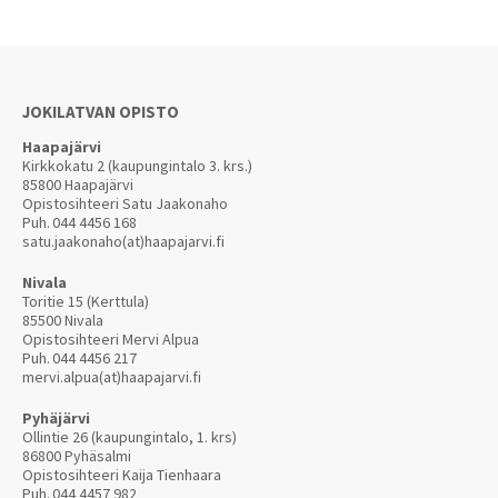
JOKILATVAN OPISTO
Haapajärvi
Kirkkokatu 2 (kaupungintalo 3. krs.)
85800 Haapajärvi
Opistosihteeri Satu Jaakonaho
Puh.
044 4456 168
satu.jaakonaho(at)haapajarvi.fi
Nivala
Toritie 15 (Kerttula)
85500 Nivala
Opistosihteeri Mervi Alpua
Puh.
044 4456 217
mervi.alpua(at)haapajarvi.fi
Pyhäjärvi
Ollintie 26 (kaupungintalo, 1. krs)
86800 Pyhäsalmi
Opistosihteeri Kaija Tienhaara
Puh.
044 4457 982