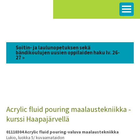
Siirry
sisältöön
Soitin- ja laulunopetuksen sekä
bändikoulujen uusien oppilaiden haku lv. 26-
27 »
Acrylic fluid pouring maalaustekniikka -
kurssi Haapajärvellä
01110304 Acrylic fluid pouring-valuva maalaustekniikka
Lukio, luokka 5/ kuvaamataidon