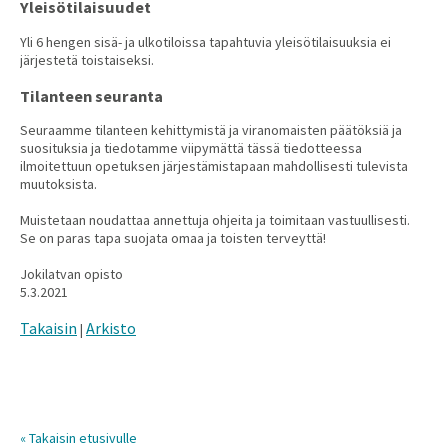
Yleisötilaisuudet
Yli 6 hengen sisä- ja ulkotiloissa tapahtuvia yleisötilaisuuksia ei
järjestetä toistaiseksi.
Tilanteen seuranta
Seuraamme tilanteen kehittymistä ja viranomaisten päätöksiä ja
suosituksia ja tiedotamme viipymättä tässä tiedotteessa
ilmoitettuun opetuksen järjestämistapaan mahdollisesti tulevista
muutoksista.
Muistetaan noudattaa annettuja ohjeita ja toimitaan vastuullisesti.
Se on paras tapa suojata omaa ja toisten terveyttä!
Jokilatvan opisto
5.3.2021
Takaisin
Arkisto
|
« Takaisin etusivulle