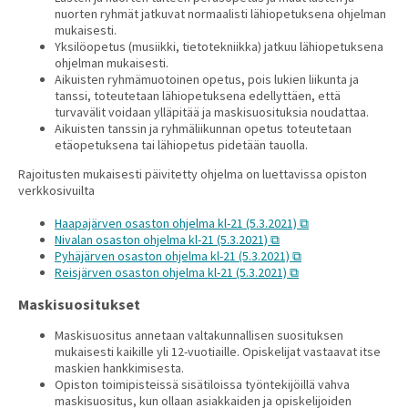
nuorten ryhmät jatkuvat normaalisti lähiopetuksena ohjelman
mukaisesti.
Yksilöopetus (musiikki, tietotekniikka) jatkuu lähiopetuksena
ohjelman mukaisesti.
Aikuisten ryhmämuotoinen opetus, pois lukien liikunta ja
tanssi, toteutetaan lähiopetuksena edellyttäen, että
turvavälit voidaan ylläpitää ja maskisuosituksia noudattaa.
Aikuisten tanssin ja ryhmäliikunnan opetus toteutetaan
etäopetuksena tai lähiopetus pidetään tauolla.
Rajoitusten mukaisesti päivitetty ohjelma on luettavissa opiston
verkkosivuilta
Haapajärven osaston ohjelma kl-21 (5.3.2021)
Nivalan osaston ohjelma kl-21 (5.3.2021)
Pyhäjärven osaston ohjelma kl-21 (5.3.2021)
Reisjärven osaston ohjelma kl-21 (5.3.2021)
Maskisuositukset
Maskisuositus annetaan valtakunnallisen suosituksen
mukaisesti kaikille yli 12-vuotiaille. Opiskelijat vastaavat itse
maskien hankkimisesta.
Opiston toimipisteissä sisätiloissa työntekijöillä vahva
maskisuositus, kun ollaan asiakkaiden ja opiskelijoiden