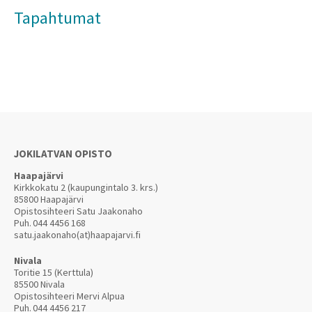
Tapahtumat
JOKILATVAN OPISTO
Haapajärvi
Kirkkokatu 2 (kaupungintalo 3. krs.)
85800 Haapajärvi
Opistosihteeri Satu Jaakonaho
Puh.
044 4456 168
satu.jaakonaho(at)haapajarvi.fi
Nivala
Toritie 15 (Kerttula)
85500 Nivala
Opistosihteeri Mervi Alpua
Puh.
044 4456 217