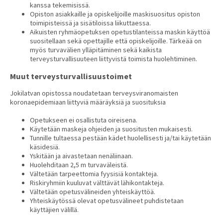
kanssa tekemisissä.
Opiston asiakkaille ja opiskelijoille maskisuositus opiston
toimipisteissä ja sisätiloissa liikuttaessa.
Aikuisten ryhmäopetuksen opetustilanteissa maskin käyttöä
suositellaan sekä opettajille että opiskelijoille. Tärkeää on
myös turvavälien ylläpitäminen sekä kaikista
terveysturvallisuuteen liittyvistä toimista huolehtiminen.
Muut terveysturvallisuustoimet
Jokilatvan opistossa noudatetaan terveysviranomaisten
koronaepidemiaan liittyviä määräyksiä ja suosituksia
Opetukseen ei osallistuta oireisena.
Käytetään maskeja ohjeiden ja suositusten mukaisesti.
Tunnille tultaessa pestään kädet huolellisesti ja/tai käytetään
käsidesiä.
Yskitään ja aivastetaan nenäliinaan.
Huolehditaan 2,5 m turvaväleistä.
Vältetään tarpeettomia fyysisiä kontakteja.
Riskiryhmiin kuuluvat välttävät lähikontakteja.
Vältetään opetusvälineiden yhteiskäyttöä.
Yhteiskäytössä olevat opetusvälineet puhdistetaan
käyttäjien välillä.