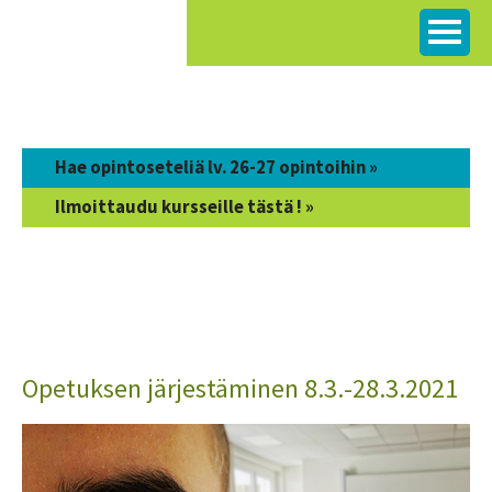
Siirry
sisältöön
Hae opintoseteliä lv. 26-27 opintoihin »
Ilmoittaudu kursseille tästä ! »
Opetuksen järjestäminen 8.3.-28.3.2021