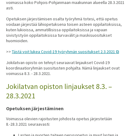
voimassa koko Pohjois-Pohjanmaan maakunnan alueella 28.3.2021
asti.
Opetuksen järjestämisen osalta työryhmä totesi, että opetus
voidaan järjestää lähiopetuksena toisen asteen oppilaitoksissa,
kuten lukioissa, ammatillisissa oppilaitoksissa ja vapaan
sivistystyön oppilaitoksissa turvavälit ja maskisuositukset
huomioiden.
>>
Tästä voit lukea Covid-19 työryhmän suositukset 2.3.2021
Jokilatvan opisto on tehnyt seuraavat linjaukset Covid-19
koordinaatioryhmän suositusten pohjalta. Nämä linjaukset ovat
voimassa 8.3. - 28.3.2021.
Jokilatvan opiston linjaukset 8.3. –
28.3.2021
Opetuksen järjestäminen
Voimassa olevien rajoitusten johdosta opetus järjestetään
8.-28.3.2021 seuraavasti:
Lasten ja nuorten taiteen perusopetus ja muut lasten ja