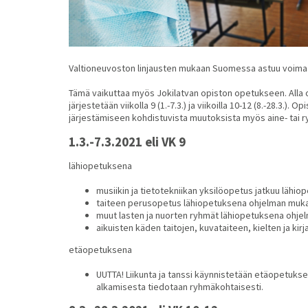
Valtioneuvoston linjausten mukaan Suomessa astuu voim
Tämä vaikuttaa myös Jokilatvan opiston opetukseen. Alla 
järjestetään viikolla 9 (1.-7.3.) ja viikoilla 10-12 (8.-28.3.).
järjestämiseen kohdistuvista muutoksista myös aine- tai ry
1.3.-7.3.2021 eli VK 9
lähiopetuksena
musiikin ja tietotekniikan yksilöopetus jatkuu lähi
taiteen perusopetus lähiopetuksena
ohjelman muka
muut lasten ja nuorten ryhmät
lähiopetuksena ohje
aikuisten käden taitojen, kuvataiteen, kielten ja ki
etäopetuksena
UUTTA! Liikunta ja tanssi käynnistetään etäopetuksen
alkamisesta tiedotaan ryhmäkohtaisesti.