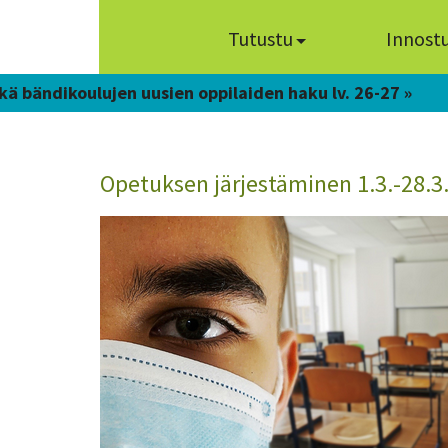
Tutustu
Innost
kä bändikoulujen uusien oppilaiden haku lv. 26-27 »
Opetuksen järjestäminen 1.3.-28.3