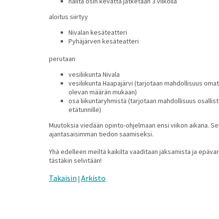
näiltä osin kevättä jatketaan 3 viikolla
aloitus siirtyy
Nivalan kesäteatteri
Pyhäjärven kesäteatteri
perutaan
vesiliikunta Nivala
vesiliikunta Haapajärvi (tarjotaan mahdollisuus omat
olevan määrän mukaan)
osa liikuntaryhmistä (tarjotaan mahdollisuus osallis
etätunnille)
Muutoksia viedään opinto-ohjelmaan ensi viikon aikana. Seur
ajantasaisimman tiedon saamiseksi.
Yhä edelleen meiltä kaikilta vaaditaan jaksamista ja epä
tästäkin selvitään!
Takaisin
Arkisto
|