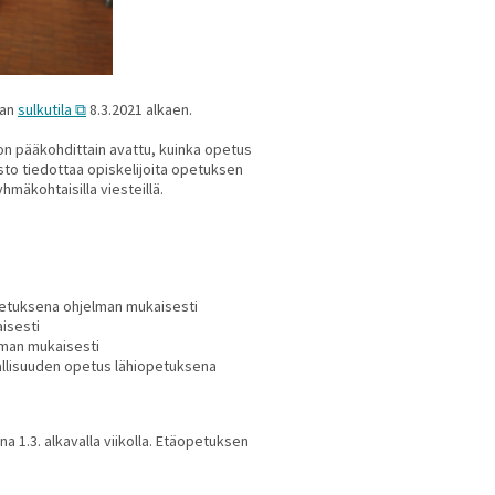
aan
sulkutila
8.3.2021 alkaen.
on pääkohdittain avattu, kuinka opetus
 Opisto tiedottaa opiskelijoita opetuksen
hmäkohtaisilla viesteillä.
opetuksena ohjelman mukaisesti
isesti
lman mukaisesti
rjallisuuden opetus lähiopetuksena
a 1.3. alkavalla viikolla. Etäopetuksen