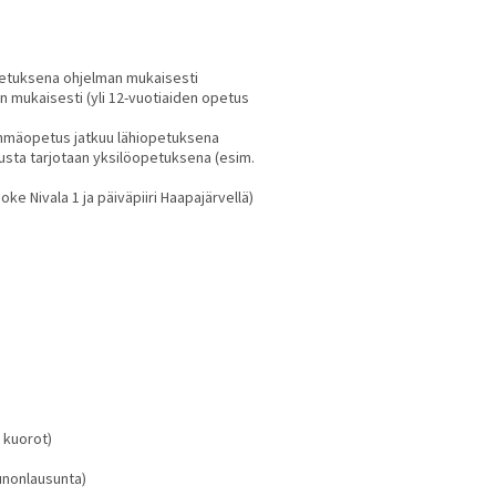
opetuksena
ohjelman mukaisesti
n mukaisesti (yli 12-vuotiaiden opetus
ryhmäopetus jatkuu lähiopetuksena
tusta tarjotaan yksilöopetuksena (esim.
e Nivala 1 ja päiväpiiri Haapajärvellä)
 kuorot)
runonlausunta)