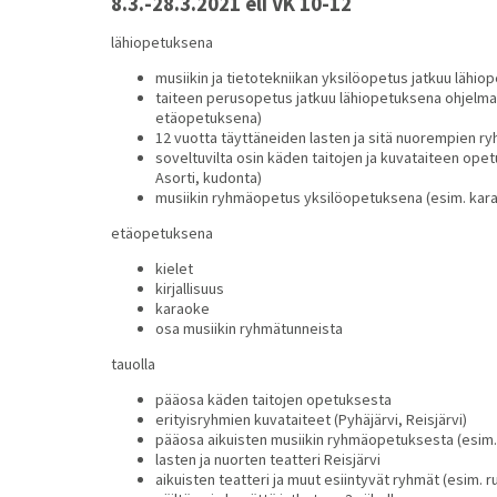
8.3.-28.3.2021 eli VK 10-12
lähiopetuksena
musiikin ja tietotekniikan yksilöopetus jatkuu lähi
taiteen perusopetus jatkuu lähiopetuksena
ohjelma
etäopetuksena)
12 vuotta täyttäneiden lasten ja sitä nuorempien 
soveltuvilta osin käden taitojen ja kuvataiteen ope
Asorti, kudonta)
musiikin ryhmäopetus yksilöopetuksena (esim. karaok
etäopetuksena
kielet
kirjallisuus
karaoke
osa musiikin ryhmätunneista
tauolla
pääosa käden taitojen opetuksesta
erityisryhmien kuvataiteet (Pyhäjärvi, Reisjärvi)
pääosa aikuisten musiikin ryhmäopetuksesta (esim.
lasten ja nuorten teatteri Reisjärvi
aikuisten teatteri ja muut esiintyvät ryhmät (esim. 