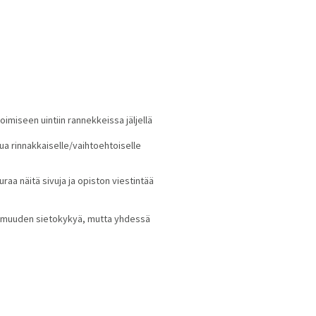
oimiseen uintiin rannekkeissa jäljellä
tua rinnakkaiselle/vaihtoehtoiselle
aa näitä sivuja ja opiston viestintää
varmuuden sietokykyä, mutta yhdessä