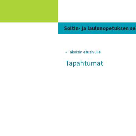
Siirry
sisältöön
Soitin- ja laulunopetuksen se
« Takaisin etusivulle
Tapahtumat