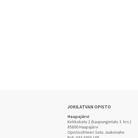
JOKILATVAN OPISTO
Haapajärvi
Kirkkokatu 2 (kaupungintalo 3. krs.)
85800 Haapajärvi
Opistosihteeri Satu Jaakonaho
Puh.
044 4456 168