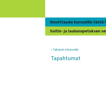
Siirry
sisältöön
Ilmoittaudu kursseille tästä !
Soitin- ja laulunopetuksen se
« Takaisin etusivulle
Tapahtumat