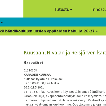
Tutustu
Innost
 »
kä bändikoulujen uusien oppilaiden haku lv. 26-27 »
Kuusaan, Nivalan ja Reisjärven kar
Haapajärvi
01110108
KARAOKE KUUSAA
Kuusaan kylätalo Eurola, sali
Pe 18.00-21.00, Lea Malila
26.2.-21.5.2021
84 h / 75 €. Tilaa. Kausikortti käy. Etsitään omaa ääntä harj
karaokelauluja ja vapaaehtoisesti yleisölle esiintymistä. K
tietokonepohjaiset ammattilaiskaraokelevyt. Vasta-alkajille
mukaan välittömään joukkoomme. Opettelemme ja opimm