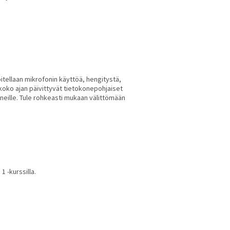
joitellaan mikrofonin käyttöä, hengitystä,
 koko ajan päivittyvät tietokonepohjaiset
aneille. Tule rohkeasti mukaan välittömään
1 -kurssilla.