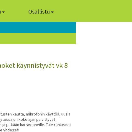
u
Osallistu
aoket käynnistyvät vk 8
oitusten kautta, mikrofonin käyttöä, uusia
äytössä on koko ajan päivittyvät
 ja pitkään harrastaneille. Tule rohkeasti
e yhdessä!