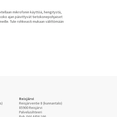
joitellaan mikrofonin käyttöä, hengitystä,
 koko ajan päivittyvät tietokonepohjaiset
aneille. Tule rohkeasti mukaan välittömään
Reisjärvi
s)
Reisjärventie 8 (kunnantalo)
85900 Reisjärvi
Palvelusihteeri
Puh.
044 4456 166