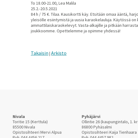
To 18.00-21.00, Lea Malila
25.2.-20.5.2021
84 h / 75 €. Tilaa. Kausikortti käy. Etsitään omaa ääntä, har
yleisölle esiintymistä ja uusia karaokelauluja. Käytössä on
ammattilaiskaraokelevyt. Vasta-alkajille ja pitkään harrast
joukkoomme. Opettelemme ja opimme yhdessä!
Takaisin
Arkisto
|
Nivala
Pyhäjärvi
Toritie 15 (Kerttula)
Ollintie 26 (kaupungintalo, 1. kr
85500 Nivala
86800 Pyhäsalmi
Opistosihteeri Mervi Alpua
Opistosihteeri Kaija Tienhaara
Puh.
044 4456 217
Puh.
044 4457 982