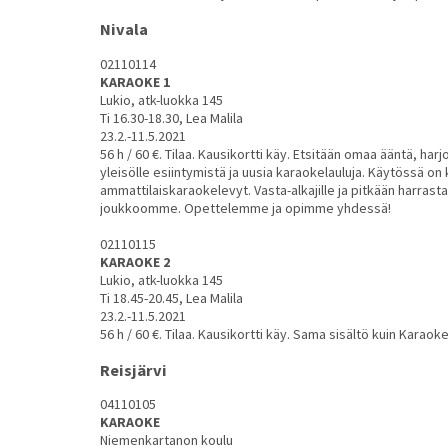
Nivala
02110114
KARAOKE 1
Lukio, atk-luokka 145
Ti 16.30-18.30, Lea Malila
23.2.-11.5.2021
56 h / 60 €. Tilaa. Kausikortti käy. Etsitään omaa ääntä, har
yleisölle esiintymistä ja uusia karaokelauluja. Käytössä on
ammattilaiskaraokelevyt. Vasta-alkajille ja pitkään harrast
joukkoomme. Opettelemme ja opimme yhdessä!
02110115
KARAOKE 2
Lukio, atk-luokka 145
Ti 18.45-20.45, Lea Malila
23.2.-11.5.2021
56 h / 60 €. Tilaa. Kausikortti käy. Sama sisältö kuin Karaoke 
Reisjärvi
04110105
KARAOKE
Niemenkartanon koulu