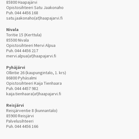
85800 Haapajärvi
Opistosihteeri Satu Jaakonaho
Puh.
044 4456 168
satu.jaakonaho(at)haapajarvi.fi
Nivala
Toritie 15 (Kerttula)
85500 Nivala
Opistosihteeri Mervi Alpua
Puh.
044 4456 217
mervi.alpua(at)haapajarvi.fi
Pyhäjärvi
Ollintie 26 (kaupungintalo, 1. krs)
86800 Pyhäsalmi
Opistosihteeri Kaija Tienhaara
Puh.
044 4457 982
kaija.tienhaara(at)haapajarvi.fi
Reisjärvi
Reisjärventie 8 (kunnantalo)
85900 Reisjärvi
Palvelusihteeri
Puh.
044 4456 166