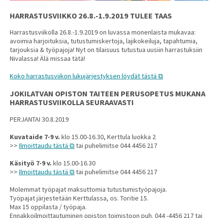
HARRASTUSVIIKKO 26.8.-1.9.2019 TULEE TAAS
Harrastusviikolla 26.8.-1.9.2019 on luvassa monenlaista mukavaa:
avoimia harjoituksia, tutustumiskertoja, lajikokeiluja, tapahtumia,
tarjouksia & työpajoja! Nyt on tilaisuus tutustua uusiin harrastuksiin
Nivalassa! Älä missaa tätä!
Koko harrastusviikon lukujärjestyksen löydät tästä
JOKILATVAN OPISTON TAITEEN PERUSOPETUS MUKANA
HARRASTUSVIIKOLLA SEURAAVASTI
PERJANTAI 30.8.2019
Kuvataide 7-9 v.
klo 15.00-16.30, Kerttula luokka 2
>>
Ilmoittaudu tästä
tai puhelimitse 044 4456 217
Käsityö 7-9 v.
klo 15.00-16.30
>>
Ilmoittaudu tästä
tai puhelimitse 044 4456 217
Molemmat työpajat maksuttomia tutustumistyöpajoja.
Työpajat järjestetään Kerttulassa, os. Toritie 15.
Max 15 oppilasta / työpaja.
Ennakkoilmoittautuminen opiston toimistoon puh. 044 -4456 217 tai