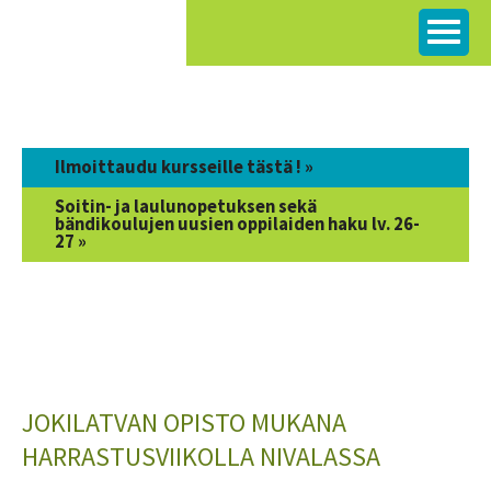
Siirry
sisältöön
Ilmoittaudu kursseille tästä ! »
Soitin- ja laulunopetuksen sekä
bändikoulujen uusien oppilaiden haku lv. 26-
27 »
JOKILATVAN OPISTO MUKANA
HARRASTUSVIIKOLLA NIVALASSA