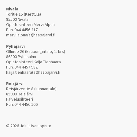
Nivala
Toritie 15 (Kerttula)
85500 Nivala
Opistosihteeri Mervi Alpua
Puh.
044 4456 217
mervi.alpua(at)haapajarvi.fi
Pyhäjärvi
Ollintie 26 (kaupungintalo, 1. krs)
86800 Pyhäsalmi
Opistosihteeri Kaija Tienhaara
Puh.
044 4457 982
kaija.tienhaara(at)haapajarvi.fi
Reisjärvi
Reisjärventie 8 (kunnantalo)
85900 Reisjärvi
Palvelusihteeri
Puh.
044 4456 166
© 2026 Jokilatvan opisto