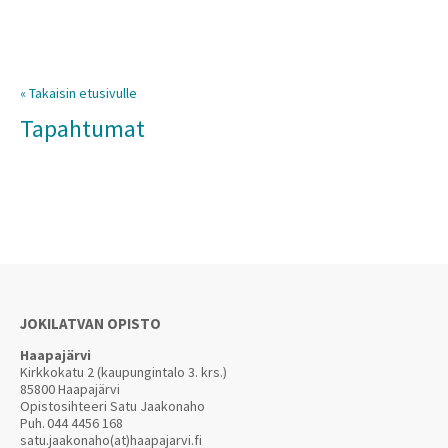
« Takaisin etusivulle
Tapahtumat
JOKILATVAN OPISTO
Haapajärvi
Kirkkokatu 2 (kaupungintalo 3. krs.)
85800 Haapajärvi
Opistosihteeri Satu Jaakonaho
Puh.
044 4456 168
satu.jaakonaho(at)haapajarvi.fi