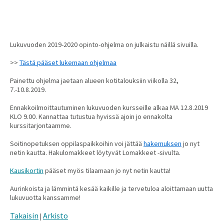
Lukuvuoden 2019-2020 opinto-ohjelma on julkaistu näillä sivuilla.
>>
Tästä pääset lukemaan ohjelmaa
Painettu ohjelma jaetaan alueen kotitalouksiin viikolla 32,
7.-10.8.2019.
Ennakkoilmoittautuminen lukuvuoden kursseille alkaa MA 12.8.2019
KLO 9.00. Kannattaa tutustua hyvissä ajoin jo ennakolta
kurssitarjontaamme.
Soitinopetuksen oppilaspaikkoihin voi jättää
hakemuksen
jo nyt
netin kautta. Hakulomakkeet löytyvät Lomakkeet -sivulta.
Kausikortin
pääset myös tilaamaan jo nyt netin kautta!
Aurinkoista ja lämmintä kesää kaikille ja tervetuloa aloittamaan uutta
lukuvuotta kanssamme!
Takaisin
Arkisto
|