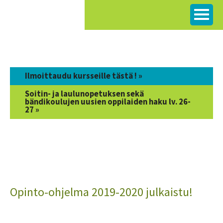
Siirry
sisältöön
Ilmoittaudu kursseille tästä ! »
Soitin- ja laulunopetuksen sekä
bändikoulujen uusien oppilaiden haku lv. 26-
27 »
Opinto-ohjelma 2019-2020 julkaistu!