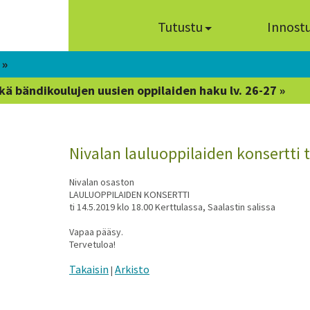
Tutustu
Innost
 »
kä bändikoulujen uusien oppilaiden haku lv. 26-27 »
Nivalan lauluoppilaiden konsertti t
Nivalan osaston
LAULUOPPILAIDEN KONSERTTI
ti 14.5.2019 klo 18.00 Kerttulassa, Saalastin salissa
Vapaa pääsy.
Tervetuloa!
Takaisin
Arkisto
|