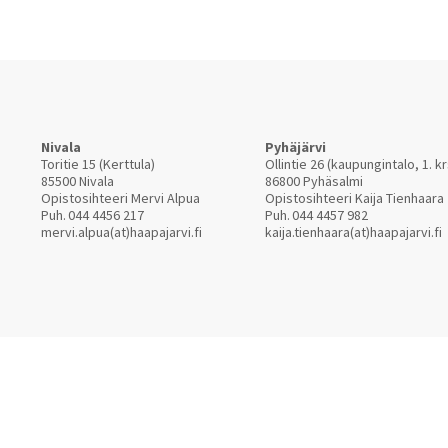
Nivala
Pyhäjärvi
Toritie 15 (Kerttula)
Ollintie 26 (kaupungintalo, 1. kr
85500 Nivala
86800 Pyhäsalmi
Opistosihteeri Mervi Alpua
Opistosihteeri Kaija Tienhaara
Puh.
044 4456 217
Puh.
044 4457 982
mervi.alpua(at)haapajarvi.fi
kaija.tienhaara(at)haapajarvi.fi