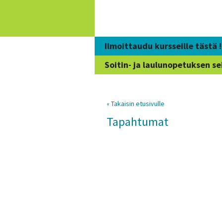
Siirry
sisältöön
Ilmoittaudu kursseille tästä !
Soitin- ja laulunopetuksen se
« Takaisin etusivulle
Tapahtumat