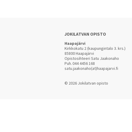
JOKILATVAN OPISTO
Haapajärvi
Kirkkokatu 2 (kaupungintalo 3. krs.)
85800 Haapajärvi
Opistosihteeri Satu Jaakonaho
Puh.
044 4456 168
satu.jaakonaho(at)haapajarvi.fi
© 2026 Jokilatvan opisto