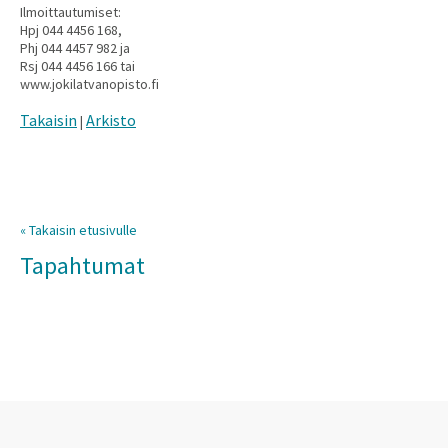
Ilmoittautumiset:
Hpj 044 4456 168,
Phj 044 4457 982 ja
Rsj 044 4456 166 tai
www.jokilatvanopisto.fi
Takaisin
Arkisto
|
« Takaisin etusivulle
Tapahtumat