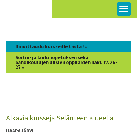
Siirry
sisältöön
Ilmoittaudu kursseille tästä ! »
Soitin- ja laulunopetuksen sekä
bändikoulujen uusien oppilaiden haku lv. 26-
27 »
Alkavia kursseja Selänteen alueella
HAAPAJÄRVI