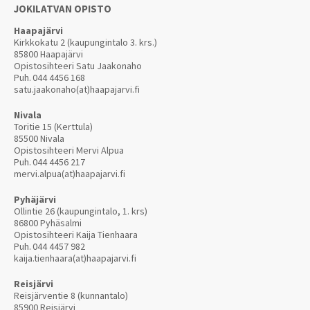
JOKILATVAN OPISTO
Haapajärvi
Kirkkokatu 2 (kaupungintalo 3. krs.)
85800 Haapajärvi
Opistosihteeri Satu Jaakonaho
Puh.
044 4456 168
satu.jaakonaho(at)haapajarvi.fi
Nivala
Toritie 15 (Kerttula)
85500 Nivala
Opistosihteeri Mervi Alpua
Puh.
044 4456 217
mervi.alpua(at)haapajarvi.fi
Pyhäjärvi
Ollintie 26 (kaupungintalo, 1. krs)
86800 Pyhäsalmi
Opistosihteeri Kaija Tienhaara
Puh.
044 4457 982
kaija.tienhaara(at)haapajarvi.fi
Reisjärvi
Reisjärventie 8 (kunnantalo)
85900 Reisjärvi