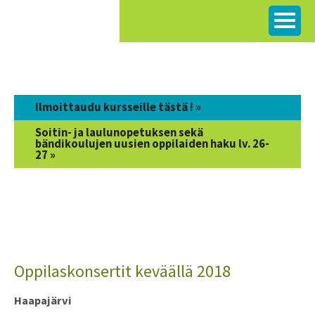
Siirry
sisältöön
Ilmoittaudu kursseille tästä ! »
Soitin- ja laulunopetuksen sekä
bändikoulujen uusien oppilaiden haku lv. 26-
27 »
Oppilaskonsertit keväällä 2018
Haapajärvi