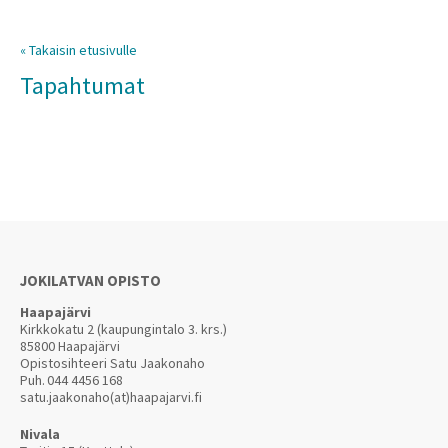
« Takaisin etusivulle
Tapahtumat
JOKILATVAN OPISTO
Haapajärvi
Kirkkokatu 2 (kaupungintalo 3. krs.)
85800 Haapajärvi
Opistosihteeri Satu Jaakonaho
Puh.
044 4456 168
satu.jaakonaho(at)haapajarvi.fi
Nivala