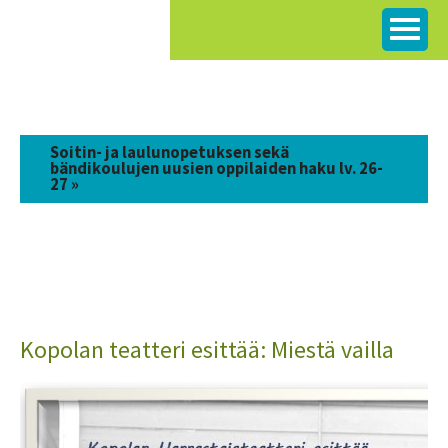
Siirry
sisältöön
Soitin- ja laulunopetuksen sekä
bändikoulujen uusien oppilaiden haku lv. 26-
27 »
Kopolan teatteri esittää: Miestä vailla