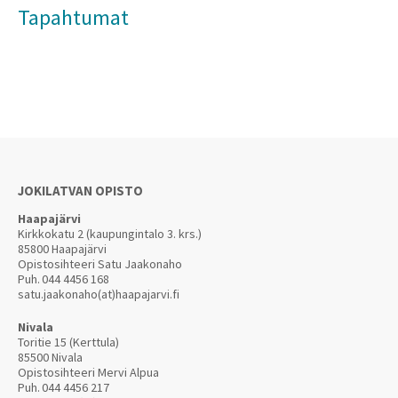
Tapahtumat
JOKILATVAN OPISTO
Haapajärvi
Kirkkokatu 2 (kaupungintalo 3. krs.)
85800 Haapajärvi
Opistosihteeri Satu Jaakonaho
Puh.
044 4456 168
satu.jaakonaho(at)haapajarvi.fi
Nivala
Toritie 15 (Kerttula)
85500 Nivala
Opistosihteeri Mervi Alpua
Puh.
044 4456 217