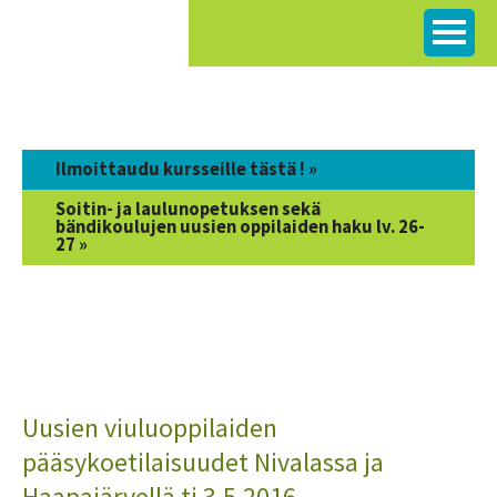
Siirry
sisältöön
Ilmoittaudu kursseille tästä ! »
Soitin- ja laulunopetuksen sekä
bändikoulujen uusien oppilaiden haku lv. 26-
27 »
Uusien viuluoppilaiden
pääsykoetilaisuudet Nivalassa ja
Haapajärvellä ti 3.5.2016