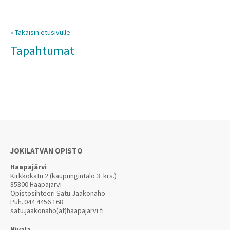
« Takaisin etusivulle
Tapahtumat
JOKILATVAN OPISTO
Haapajärvi
Kirkkokatu 2 (kaupungintalo 3. krs.)
85800 Haapajärvi
Opistosihteeri Satu Jaakonaho
Puh.
044 4456 168
satu.jaakonaho(at)haapajarvi.fi
Nivala