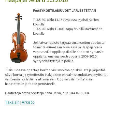
PÄÄSYKOETILAISUUDET JÄRJESTETÄÄN
TI 3.5.2016 klo 17.15 Nivalassa Kyösti Kallion
koululla
TI 3.5.2016 klo 19.00 Haapajärvellä Martinmäen
koululla
Jokilatvan opisto tarjoaa viulunsoiton opetusta
toiminta-alueellaan. Nivalassa ja Haapajärvellä
vapautuville oppilaspaikoille haetaan nyt uusia
oppilaita, ensisijaisesti vuosina 2007-2010
syntyneitä tyttöjä ja poikia.
Tilaisuudessa opettaja kertoo viulunsoiton opiskelusta ja järjestää
sävelkorva- ja rytmitestin. Hakijoiden on valmistauduttava myös itse
valitsemansa laulun esittämiseen. Oppilasvalinnat tehdään
haastattelun ja testin perusteella.
Lisätietoja antaa opettaja Anna Hälvä, puh. 044-0235 304
Takaisin
Arkisto
|