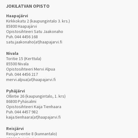
JOKILATVAN OPISTO
Haapajärvi
Kirkkokatu 2 (kaupungintalo 3. krs.)
85800 Haapajärvi
Opistosihteeri Satu Jaakonaho
Puh.
044 4456 168
satu.jaakonaho(at)haapajarvi.fi
Nivala
Toritie 15 (Kerttula)
85500 Nivala
Opistosihteeri Mervi Alpua
Puh.
044 4456 217
mervi.alpua(at)haapajarvi.fi
Pyhäjärvi
Ollintie 26 (kaupungintalo, 1. krs)
86800 Pyhäsalmi
Opistosihteeri Kaija Tienhaara
Puh.
044 4457 982
kaija.tienhaara(at)haapajarvi.fi
Reisjärvi
Reisjärventie 8 (kunnantalo)