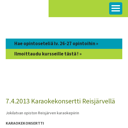
Siirry
sisältöön
Hae opintoseteliä lv. 26-27 opintoihin »
Ilmoittaudu kursseille tästä ! »
7.4.2013 Karaokekonsertti Reisjärvellä
Jokilatvan opiston Reisjärven karaokepiirin
KARAOKEKONSERTTI