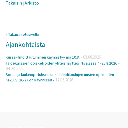
Takaisin
Arkisto
|
« Takaisin etusivulle
Ajankohtaista
03.08.2026
Kurssi-ilmoittautuminen käynnistyy ma 10.8. »
Taidekurssien opiskelijoiden yhteisnäyttely Nivalassa 4.-25.8.2026 »
04.08.2026
Soitin- ja laulunopetuksen sekä bändikoulujen uusien oppilaiden
17.06.2026
haku lv. 26-27 on käynnissä! »