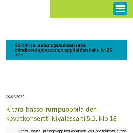
Siirry
sisältöön
Soitin- ja laulunopetuksen sekä
bändikoulujen uusien oppilaiden haku lv. 26-
27 »
30.04.2026
Kitara-basso-rumpuoppilaiden
kevätkonsertti Nivalassa ti 5.5. klo 18