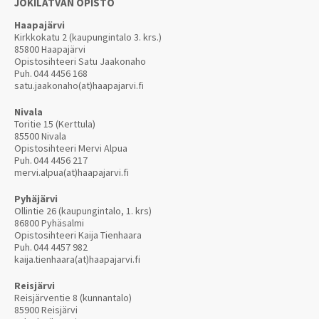
JOKILATVAN OPISTO
Haapajärvi
Kirkkokatu 2 (kaupungintalo 3. krs.)
85800 Haapajärvi
Opistosihteeri Satu Jaakonaho
Puh.
044 4456 168
satu.jaakonaho(at)haapajarvi.fi
Nivala
Toritie 15 (Kerttula)
85500 Nivala
Opistosihteeri Mervi Alpua
Puh.
044 4456 217
mervi.alpua(at)haapajarvi.fi
Pyhäjärvi
Ollintie 26 (kaupungintalo, 1. krs)
86800 Pyhäsalmi
Opistosihteeri Kaija Tienhaara
Puh.
044 4457 982
kaija.tienhaara(at)haapajarvi.fi
Reisjärvi
Reisjärventie 8 (kunnantalo)
85900 Reisjärvi