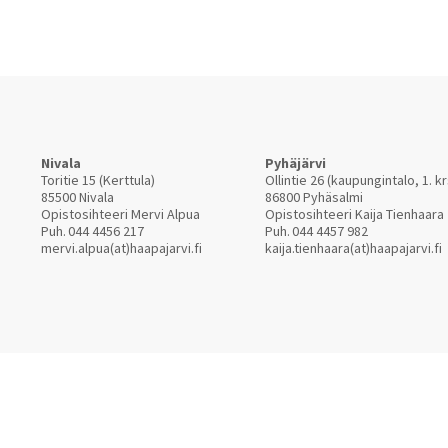
Nivala
Pyhäjärvi
Toritie 15 (Kerttula)
Ollintie 26 (kaupungintalo, 1. kr
85500 Nivala
86800 Pyhäsalmi
Opistosihteeri Mervi Alpua
Opistosihteeri Kaija Tienhaara
Puh.
044 4456 217
Puh.
044 4457 982
mervi.alpua(at)haapajarvi.fi
kaija.tienhaara(at)haapajarvi.fi