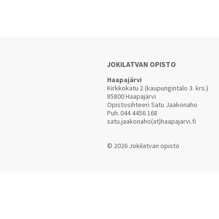
JOKILATVAN OPISTO
Haapajärvi
Kirkkokatu 2 (kaupungintalo 3. krs.)
85800 Haapajärvi
Opistosihteeri Satu Jaakonaho
Puh.
044 4456 168
satu.jaakonaho(at)haapajarvi.fi
© 2026 Jokilatvan opisto