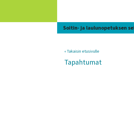
Siirry
sisältöön
Soitin- ja laulunopetuksen se
« Takaisin etusivulle
Tapahtumat