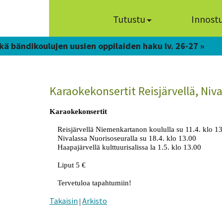
Tutustu
Innost
kä bändikoulujen uusien oppilaiden haku lv. 26-27 »
Karaokekonsertit Reisjärvellä, Niva
Karaokekonsertit
Reisjärvellä Niemenkartanon koululla su 11.4. klo 1
Nivalassa Nuorisoseuralla su 18.4. klo 13.00
Haapajärvellä kulttuurisalissa la 1.5. klo 13.00
Liput 5 €
Tervetuloa tapahtumiin!
Takaisin
Arkisto
|