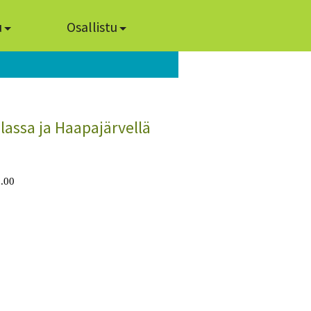
u
Osallistu
lassa ja Haapajärvellä
3.00