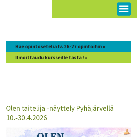
Siirry
sisältöön
Hae opintoseteliä lv. 26-27 opintoihin »
Ilmoittaudu kursseille tästä ! »
Olen taitelija -näyttely Pyhäjärvellä
10.-30.4.2026