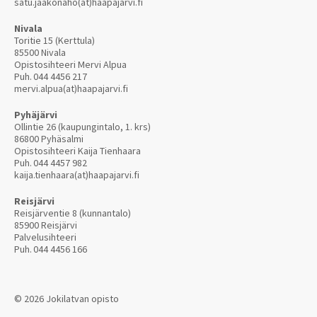
satu.jaakonaho(at)haapajarvi.fi
Nivala
Toritie 15 (Kerttula)
85500 Nivala
Opistosihteeri Mervi Alpua
Puh.
044 4456 217
mervi.alpua(at)haapajarvi.fi
Pyhäjärvi
Ollintie 26 (kaupungintalo, 1. krs)
86800 Pyhäsalmi
Opistosihteeri Kaija Tienhaara
Puh.
044 4457 982
kaija.tienhaara(at)haapajarvi.fi
Reisjärvi
Reisjärventie 8 (kunnantalo)
85900 Reisjärvi
Palvelusihteeri
Puh.
044 4456 166
© 2026 Jokilatvan opisto