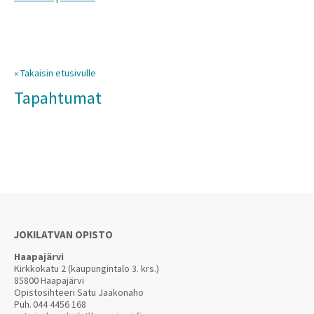
« Takaisin etusivulle
Tapahtumat
JOKILATVAN OPISTO
Haapajärvi
Kirkkokatu 2 (kaupungintalo 3. krs.)
85800 Haapajärvi
Opistosihteeri Satu Jaakonaho
Puh.
044 4456 168