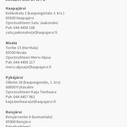
Haapajärvi
Kirkkokatu 2 (kaupungintalo 3. krs.)
85800 Haapajärvi
Opistosihteeri Satu Jaakonaho
Puh.
044 4456 168
satu.jaakonaho(at)haapajarvi.fi
Nivala
Toritie 15 (Kerttula)
85500 Nivala
Opistosihteeri Mervi Alpua
Puh.
044 4456 217
mervi.alpua(at)haapajarvi.fi
Pyhäjärvi
Ollintie 26 (kaupungintalo, 1. krs)
86800 Pyhäsalmi
Opistosihteeri Kaija Tienhaara
Puh.
044 4457 982
kaija.tienhaara(at)haapajarvi.fi
Reisjärvi
Reisjärventie 8 (kunnantalo)
85900 Reisjärvi
Palvelusihteeri