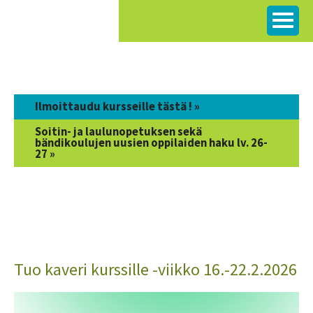
Siirry
sisältöön
Ilmoittaudu kursseille tästä ! »
Soitin- ja laulunopetuksen sekä
bändikoulujen uusien oppilaiden haku lv. 26-
27 »
Tuo kaveri kurssille -viikko 16.-22.2.2026