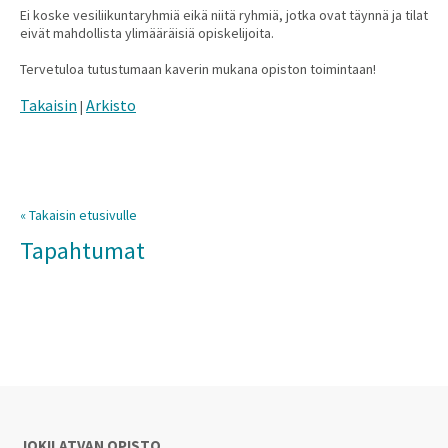
Ei koske vesiliikuntaryhmiä eikä niitä ryhmiä, jotka ovat täynnä ja tilat
eivät mahdollista ylimääräisiä opiskelijoita.
Tervetuloa tutustumaan kaverin mukana opiston toimintaan!
Takaisin
Arkisto
|
« Takaisin etusivulle
Tapahtumat
JOKILATVAN OPISTO