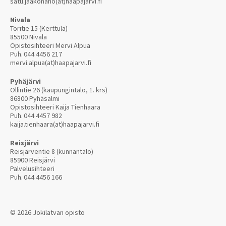
satu.jaakonaho(at)haapajarvi.fi
Nivala
Toritie 15 (Kerttula)
85500 Nivala
Opistosihteeri Mervi Alpua
Puh.
044 4456 217
mervi.alpua(at)haapajarvi.fi
Pyhäjärvi
Ollintie 26 (kaupungintalo, 1. krs)
86800 Pyhäsalmi
Opistosihteeri Kaija Tienhaara
Puh.
044 4457 982
kaija.tienhaara(at)haapajarvi.fi
Reisjärvi
Reisjärventie 8 (kunnantalo)
85900 Reisjärvi
Palvelusihteeri
Puh.
044 4456 166
© 2026 Jokilatvan opisto