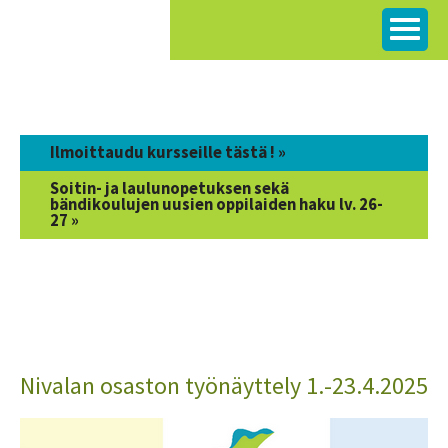
Siirry
sisältöön
Ilmoittaudu kursseille tästä ! »
Soitin- ja laulunopetuksen sekä
bändikoulujen uusien oppilaiden haku lv. 26-
27 »
Nivalan osaston työnäyttely 1.-23.4.2025