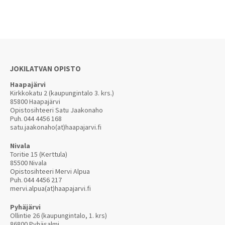
JOKILATVAN OPISTO
Haapajärvi
Kirkkokatu 2 (kaupungintalo 3. krs.)
85800 Haapajärvi
Opistosihteeri Satu Jaakonaho
Puh.
044 4456 168
satu.jaakonaho(at)haapajarvi.fi
Nivala
Toritie 15 (Kerttula)
85500 Nivala
Opistosihteeri Mervi Alpua
Puh.
044 4456 217
mervi.alpua(at)haapajarvi.fi
Pyhäjärvi
Ollintie 26 (kaupungintalo, 1. krs)
86800 Pyhäsalmi