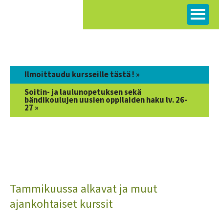
Siirry
sisältöön
Ilmoittaudu kursseille tästä ! »
Soitin- ja laulunopetuksen sekä
bändikoulujen uusien oppilaiden haku lv. 26-
27 »
Tammikuussa alkavat ja muut
ajankohtaiset kurssit