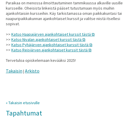
Paraikaa on menossa ilmoittautuminen tammikuussa alkaville uusille
kursseille. Oheisista linkeistä pääset tutustumaan myös muihin
ajankohtaisiin kursseihin. Käy tarkistamassa oman paikkakuntasi tai
naapuripaikkakunnan ajankohtaiset kurssit ja valitse niistä itsellesi
sopivat.
>>
Katso Haapajärven ajankohtaiset kurssit tästä
>>
Katso Nivalan ajankohtaiset kurssit tästä
>>
Katso Pyhäjärven ajankohtaiset kurssit tästä
>>
Katso Reisjärven ajankohtaiset kurssit tästä
Tervetuloa opiskelemaan kevääksi 2025!
Takaisin
Arkisto
|
« Takaisin etusivulle
Tapahtumat