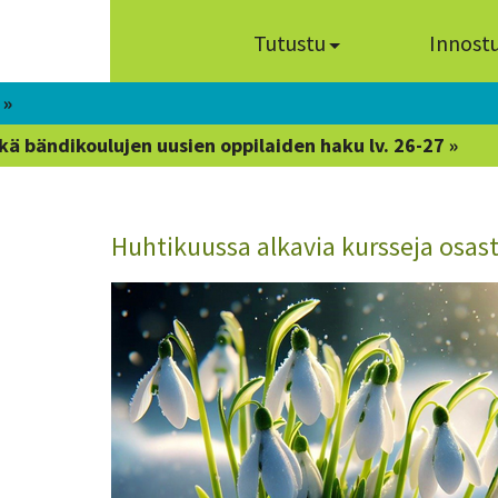
Tutustu
Innost
 »
kä bändikoulujen uusien oppilaiden haku lv. 26-27 »
Huhtikuussa alkavia kursseja osast