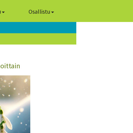
u
Osallistu
oittain