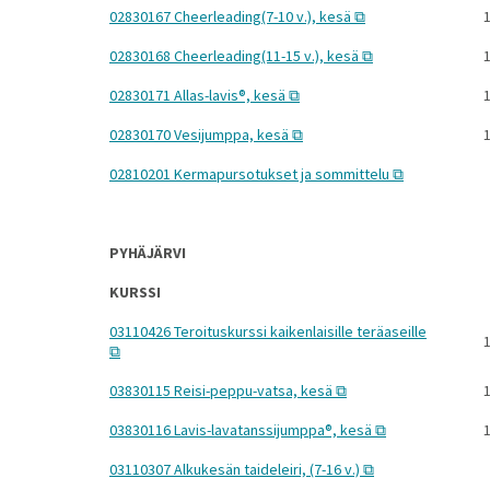
02830167 Cheerleading(7-10 v.), kesä
1
02830168 Cheerleading(11-15 v.), kesä
1
02830171 Allas-lavis®, kesä
1
02830170 Vesijumppa, kesä
1
02810201 Kermapursotukset ja sommittelu
PYHÄJÄRVI
KURSSI
03110426 Teroituskurssi kaikenlaisille teräaseille
1
03830115 Reisi-peppu-vatsa, kesä
1
03830116 Lavis-lavatanssijumppa®, kesä
1
03110307 Alkukesän taideleiri, (7-16 v.)