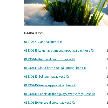
HAAPAJÄRVI
01110427 Sandaalikurssi
01830143 Lavis-lavatanssijumppa, päivär. kesä
1
01830144 Kuntosalicircuit 1, kesä
1
01830147 Niska-hartia-selkäjumppa, kesä
1
01830145 Selkäjumppa, kesä
1
01830146 Reisi-peppu-vatsa, kesä
1
01830148 FasciaMethod ja syvävenyttely, kesä
1
01830149 Kuntosalicircuit 2, kesä
1