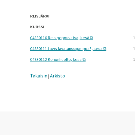
REISJÄRVI
KURSSI
04830110 Reisipeppuvatsa, kesä
1
04830111 Lavis-lavatanssijumppa®, kesä
1
04830112 Kehonhuolto, kesä
1
Takaisin
Arkisto
|