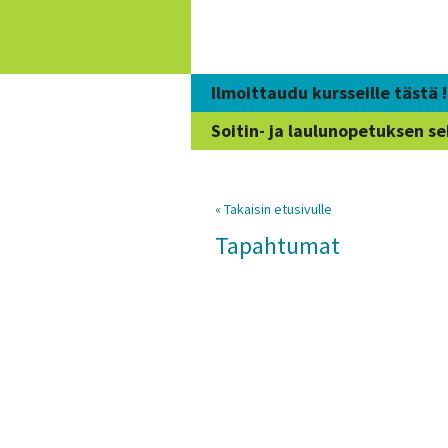
Siirry
sisältöön
Ilmoittaudu kursseille tästä !
Soitin- ja laulunopetuksen se
« Takaisin etusivulle
Tapahtumat