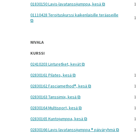
01830150 Lavis-lavatanssijumppa, kesä
1
01110428 Teroituskurssi kaikenlaisille teräaseille
1
NIVALA
KURSSI
02410203 Linturetket, kevät
02830161 Pilates, kesä
1
02830162 Fasciamethod®, kesä
1
02830163 Tanssimix, kesä
1
02830164 Multisport, kesä
1
02830165 Kuntojumppa, kesä
1
02830166 Lavis-lavatanssijumppa ® päiväryhmä
1