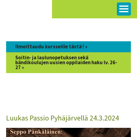
Siirry
sisältöön
Ilmoittaudu kursseille tästä ! »
Soitin- ja laulunopetuksen sekä
bändikoulujen uusien oppilaiden haku lv. 26-
27 »
Luukas Passio Pyhäjärvellä 24.3.2024