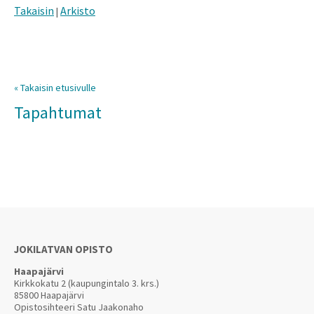
Takaisin
Arkisto
|
« Takaisin etusivulle
Tapahtumat
JOKILATVAN OPISTO
Haapajärvi
Kirkkokatu 2 (kaupungintalo 3. krs.)
85800 Haapajärvi
Opistosihteeri Satu Jaakonaho