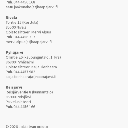
Puh.
044 4456 168
satu.jaakonaho(at)haapajarvi.fi
Nivala
Toritie 15 (Kerttula)
85500 Nivala
Opistosihteeri Mervi Alpua
Puh.
044 4456 217
mervi.alpua(at)haapajarvi.fi
Pyhäjärvi
Ollintie 26 (kaupungintalo, 1. krs)
86800 Pyhäsalmi
Opistosihteeri Kaija Tienhaara
Puh.
044 4457 982
kaija.tienhaara(at)haapajarvi.fi
Reisjärvi
Reisjärventie 8 (kunnantalo)
85900 Reisjärvi
Palvelusihteeri
Puh.
044 4456 166
© 2026 Jokilatvan opisto