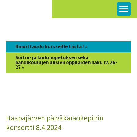
Siirry
sisältöön
Ilmoittaudu kursseille tästä ! »
Soitin- ja laulunopetuksen sekä
bändikoulujen uusien oppilaiden haku lv. 26-
27 »
Haapajärven päiväkaraokepiirin
konsertti 8.4.2024