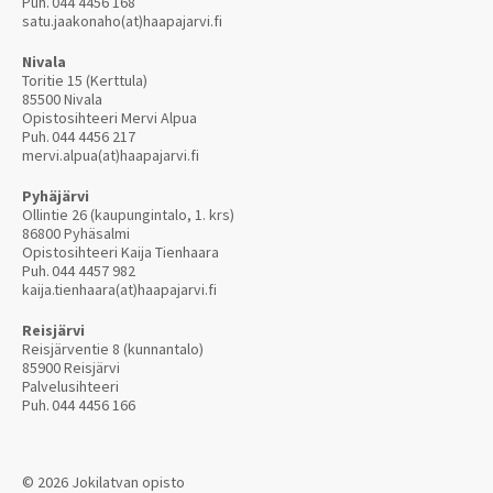
Puh.
044 4456 168
satu.jaakonaho(at)haapajarvi.fi
Nivala
Toritie 15 (Kerttula)
85500 Nivala
Opistosihteeri Mervi Alpua
Puh.
044 4456 217
mervi.alpua(at)haapajarvi.fi
Pyhäjärvi
Ollintie 26 (kaupungintalo, 1. krs)
86800 Pyhäsalmi
Opistosihteeri Kaija Tienhaara
Puh.
044 4457 982
kaija.tienhaara(at)haapajarvi.fi
Reisjärvi
Reisjärventie 8 (kunnantalo)
85900 Reisjärvi
Palvelusihteeri
Puh.
044 4456 166
© 2026 Jokilatvan opisto