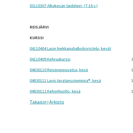
03110307 Alkukesän taideleiri, (7-16 v.)
REISJÄRVI
KURSSI
04110404 Lasin hiekkapuhalluskoristelu, kevät
04110409 Kehruukurssi
2
04830110 Reisipeppuvatsa, kesä
1
04830111 Lavis-lavatanssijumppa®, kesä
1
04830112 Kehonhuolto, kesä
1
Takaisin
Arkisto
|