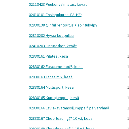
02110423 Puukonvalmistus, kevät
02610101 Ensiapukurssi EA 1Ⓡ
1
02830138 Qinful rentoutus + sointukylpy
02810202 Hyvää kotipullaa
1
02410203 Linturetket, kevät
02830161 Pilates, kesä
1
02830162 Fasciamethod®, kesä
1
02830163 Tanssimix, kesä
1
02830164 Multisport, kesä
1
02830165 Kuntojumppa, kesä
1
02830166 Lavis-lavatanssijumppa ® päiväryhmä
1
02830167 Cheerleading(7-10 v.), kesä
1
02830168 Cheerleading(11-15 v.), kesä
1