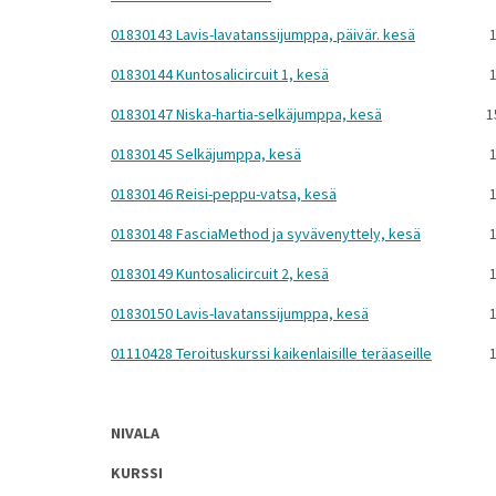
01830143 Lavis-lavatanssijumppa, päivär. kesä
1
01830144 Kuntosalicircuit 1, kesä
1
01830147 Niska-hartia-selkäjumppa, kesä
1
01830145 Selkäjumppa, kesä
1
01830146 Reisi-peppu-vatsa, kesä
1
01830148 FasciaMethod ja syvävenyttely, kesä
1
01830149 Kuntosalicircuit 2, kesä
1
01830150 Lavis-lavatanssijumppa, kesä
1
01110428 Teroituskurssi kaikenlaisille teräaseille
1
NIVALA
KURSSI