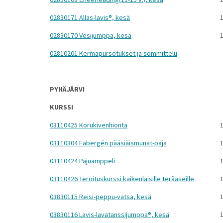
02830171 Allas-lavis®, kesä
1
02830170 Vesijumppa, kesä
1
02810201 Kermapursotukset ja sommittelu
PYHÄJÄRVI
KURSSI
03110425 Korukivenhionta
1
03110304 Fabergén pääsiäismunat-paja
1
03110424 Pajuamppeli
1
03110426 Teroituskurssi kaikenlaisille teräaseille
1
03830115 Reisi-peppu-vatsa, kesä
1
03830116 Lavis-lavatanssijumppa®, kesä
1