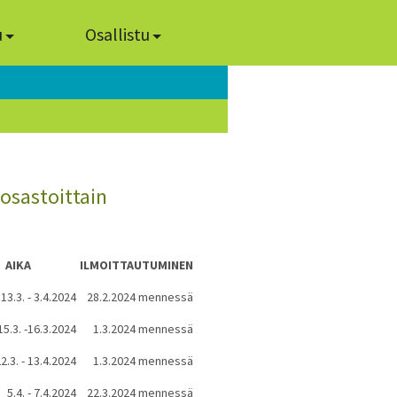
u
Osallistu
osastoittain
AIKA
ILMOITTAUTUMINEN
13.3. - 3.4.2024
28.2.2024 mennessä
15.3. -16.3.2024
1.3.2024 mennessä
2.3. - 13.4.2024
1.3.2024 mennessä
5.4. - 7.4.2024
22.3.2024 mennessä