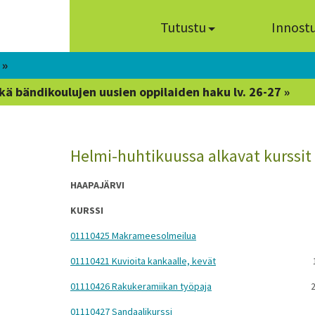
Tutustu
Innost
 »
kä bändikoulujen uusien oppilaiden haku lv. 26-27 »
Helmi-huhtikuussa alkavat kurssit 
HAAPAJÄRVI
KURSSI
01110425 Makrameesolmeilua
01110421 Kuvioita kankaalle, kevät
01110426 Rakukeramiikan työpaja
2
01110427 Sandaalikurssi