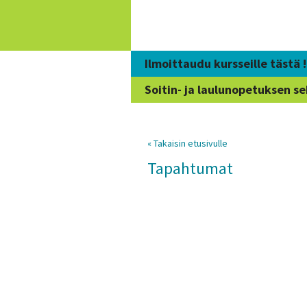
Siirry
sisältöön
Ilmoittaudu kursseille tästä !
Soitin- ja laulunopetuksen se
« Takaisin etusivulle
Tapahtumat