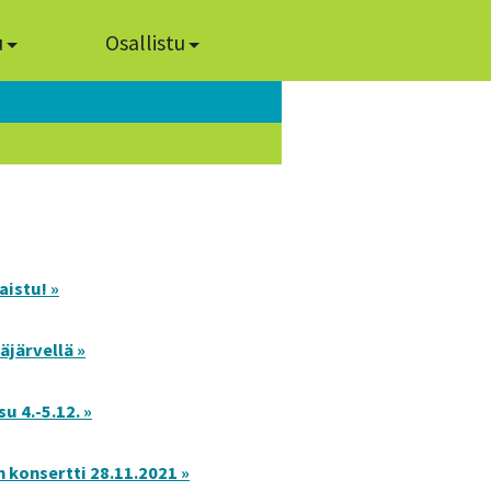
u
Osallistu
istu! »
äjärvellä »
u 4.-5.12. »
 konsertti 28.11.2021 »