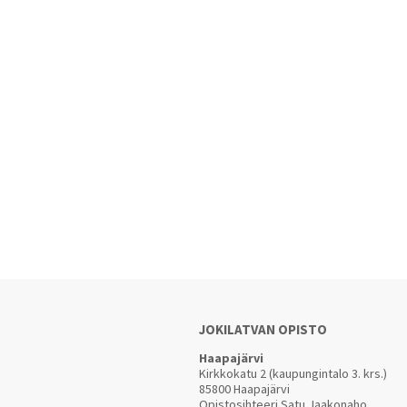
JOKILATVAN OPISTO
Haapajärvi
Kirkkokatu 2 (kaupungintalo 3. krs.)
85800 Haapajärvi
Opistosihteeri Satu Jaakonaho