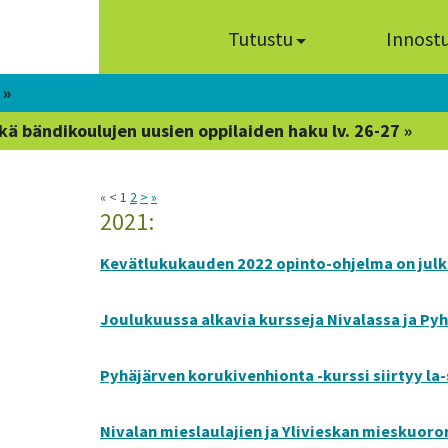
Tutustu
Innost
 »
kä bändikoulujen uusien oppilaiden haku lv. 26-27 »
« < 1
2
>
»
2021:
Kevätlukukauden 2022 opinto-ohjelma on julka
Joulukuussa alkavia kursseja Nivalassa ja Pyh
Pyhäjärven korukivenhionta -kurssi siirtyy la-s
Nivalan mieslaulajien ja Ylivieskan mieskuoron