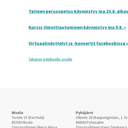
Taiteen perusopetus käynnistyy ma 23.8. alkava
Kurssi-ilmoittautuminen käynnistyy ma 9.8. »
Virtuaalinäyttelyt ja -konsertit facebookissa 
Takaisin edelliselle sivulle
Nivala
Pyhäjärvi
Toritie 15 (Kerttula)
Ollintie 26 (kaupungintalo, 1. kr
85500 Nivala
86800 Pyhäsalmi
Opistosihteeri Mervi Alpua
Opistosihteeri Kaija Tienhaara