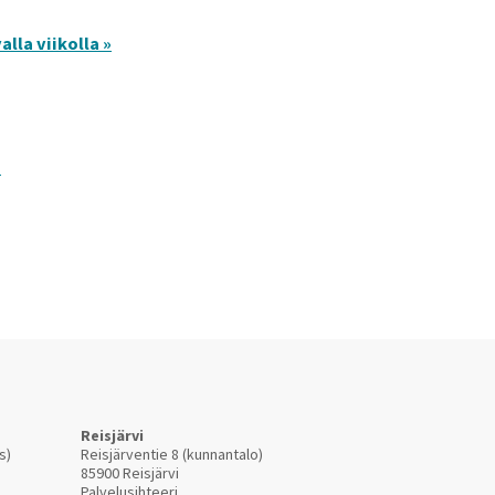
lla viikolla »
»
Reisjärvi
s)
Reisjärventie 8 (kunnantalo)
85900 Reisjärvi
Palvelusihteeri