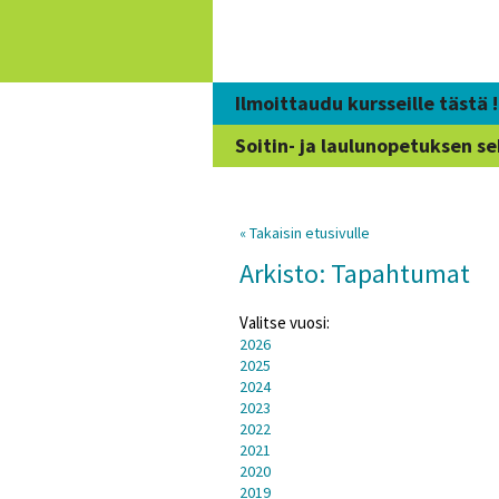
Siirry
sisältöön
Ilmoittaudu kursseille tästä !
Soitin- ja laulunopetuksen se
« Takaisin etusivulle
Arkisto: Tapahtumat
Valitse vuosi:
2026
2025
2024
2023
2022
2021
2020
2019