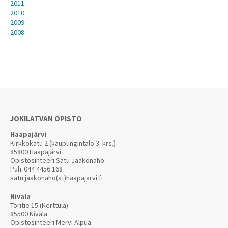
2011
2010
2009
2008
JOKILATVAN OPISTO
Haapajärvi
Kirkkokatu 2 (kaupungintalo 3. krs.)
85800 Haapajärvi
Opistosihteeri Satu Jaakonaho
Puh.
044 4456 168
satu.jaakonaho(at)haapajarvi.fi
Nivala
Toritie 15 (Kerttula)
85500 Nivala
Opistosihteeri Mervi Alpua