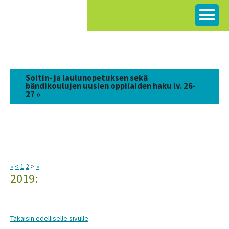
Siirry
sisältöön
Soitin- ja laulunopetuksen sekä
bändikoulujen uusien oppilaiden haku lv. 26-
27 »
«
<
1
2
>
»
2019:
Takaisin edelliselle sivulle