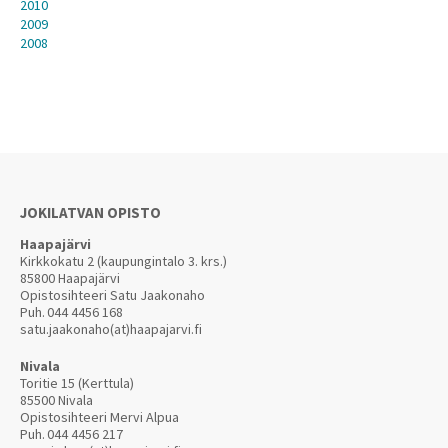
2010
2009
2008
JOKILATVAN OPISTO
Haapajärvi
Kirkkokatu 2 (kaupungintalo 3. krs.)
85800 Haapajärvi
Opistosihteeri Satu Jaakonaho
Puh.
044 4456 168
satu.jaakonaho(at)haapajarvi.fi
Nivala
Toritie 15 (Kerttula)
85500 Nivala
Opistosihteeri Mervi Alpua
Puh.
044 4456 217