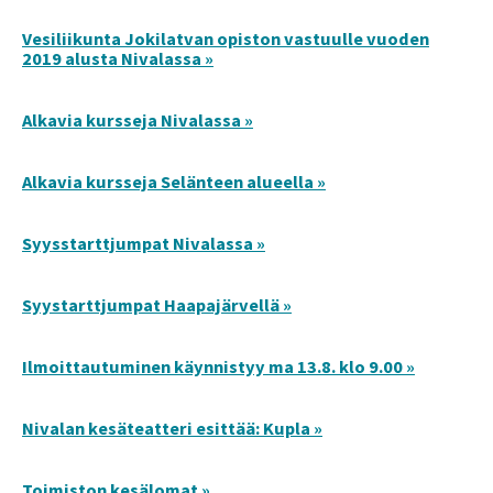
Vesiliikunta Jokilatvan opiston vastuulle vuoden
2019 alusta Nivalassa »
Alkavia kursseja Nivalassa »
Alkavia kursseja Selänteen alueella »
Syysstarttjumpat Nivalassa »
Syystarttjumpat Haapajärvellä »
Ilmoittautuminen käynnistyy ma 13.8. klo 9.00 »
Nivalan kesäteatteri esittää: Kupla »
Toimiston kesälomat »