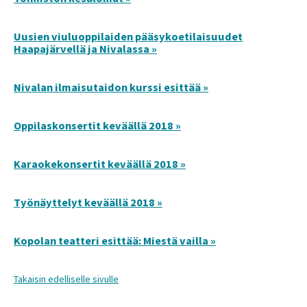
Uusien viuluoppilaiden pääsykoetilaisuudet
Haapajärvellä ja Nivalassa »
Nivalan ilmaisutaidon kurssi esittää »
Oppilaskonsertit keväällä 2018 »
Karaokekonsertit keväällä 2018 »
Työnäyttelyt keväällä 2018 »
Kopolan teatteri esittää: Miestä vailla »
Takaisin edelliselle sivulle