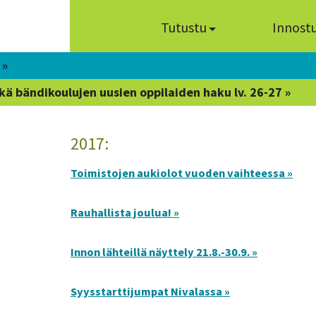
Tutustu
Innost
 »
kä bändikoulujen uusien oppilaiden haku lv. 26-27 »
2017:
Toimistojen aukiolot vuoden vaihteessa »
Rauhallista joulua! »
Innon lähteillä näyttely 21.8.-30.9. »
Syysstarttijumpat Nivalassa »