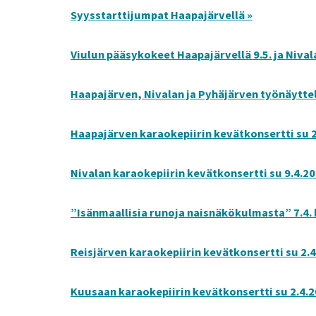
Syysstarttijumpat Haapajärvellä »
Viulun pääsykokeet Haapajärvellä 9.5. ja Nivala
Haapajärven, Nivalan ja Pyhäjärven työnäyttel
Haapajärven karaokepiirin kevätkonsertti su 2
Nivalan karaokepiirin kevätkonsertti su 9.4.20
”Isänmaallisia runoja naisnäkökulmasta” 7.4. 
Reisjärven karaokepiirin kevätkonsertti su 2.4
Kuusaan karaokepiirin kevätkonsertti su 2.4.2