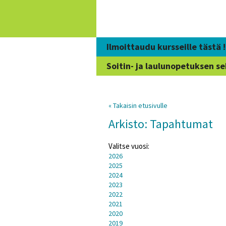
Siirry
sisältöön
Ilmoittaudu kursseille tästä !
Soitin- ja laulunopetuksen se
« Takaisin etusivulle
Arkisto: Tapahtumat
Valitse vuosi:
2026
2025
2024
2023
2022
2021
2020
2019