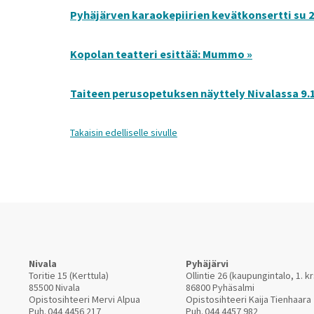
Pyhäjärven karaokepiirien kevätkonsertti su 2
Kopolan teatteri esittää: Mummo »
Taiteen perusopetuksen näyttely Nivalassa 9.1.
Takaisin edelliselle sivulle
Nivala
Pyhäjärvi
Toritie 15 (Kerttula)
Ollintie 26 (kaupungintalo, 1. kr
85500 Nivala
86800 Pyhäsalmi
Opistosihteeri Mervi Alpua
Opistosihteeri Kaija Tienhaara
Puh.
044 4456 217
Puh.
044 4457 982