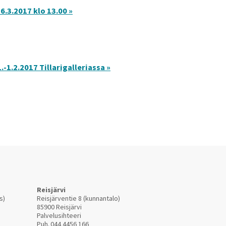
6.3.2017 klo 13.00 »
-1.2.2017 Tillarigalleriassa »
Reisjärvi
s)
Reisjärventie 8 (kunnantalo)
85900 Reisjärvi
Palvelusihteeri
Puh.
044 4456 166